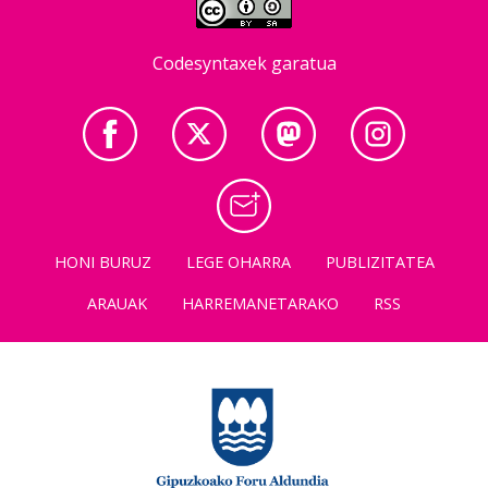
Codesyntaxek garatua
HONI BURUZ
LEGE OHARRA
PUBLIZITATEA
ARAUAK
HARREMANETARAKO
RSS