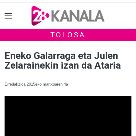
TOLOSA
Eneko Galarraga eta Julen
Zelarainekin izan da Ataria
Erredakzioa
2015eko martxoaren 4a