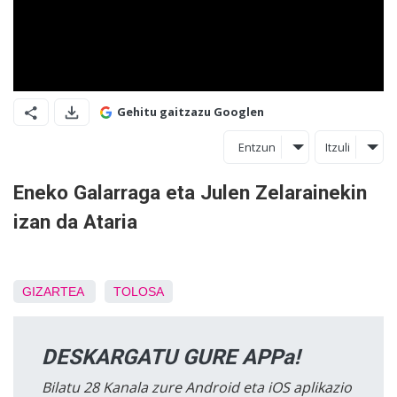
Gehitu gaitzazu Googlen
Entzun
Itzuli
Eneko Galarraga eta Julen Zelarainekin
izan da Ataria
GIZARTEA
TOLOSA
DESKARGATU GURE APPa!
Bilatu 28 Kanala zure Android eta iOS aplikazio