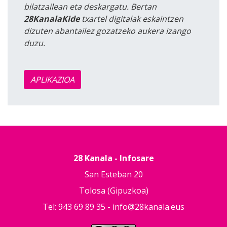
bilatzailean eta deskargatu. Bertan
28KanalaKide
txartel digitalak eskaintzen
dizuten abantailez gozatzeko aukera izango
duzu.
APLIKAZIOA
28 Kanala - Infosare
San Esteban 20
Tolosa (Gipuzkoa)
Tel: 943 69 89 35 -
info@28kanala.eus