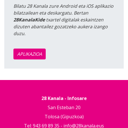
Bilatu 28 Kanala zure Android eta iOS aplikazio
bilatzailean eta deskargatu. Bertan
28KanalaKide
txartel digitalak eskaintzen
dizuten abantailez gozatzeko aukera izango
duzu.
APLIKAZIOA
28 Kanala - Infosare
San Esteban 20
Tolosa (Gipuzkoa)
Tel: 943 69 89 35 -
info@28kanala.eus