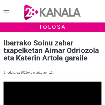
TOLOSA
Ibarrako Soinu zahar
txapelketan Aimar Odriozola
eta Katerin Artola garaile
Erredakzioa
2015eko martxoaren 13a