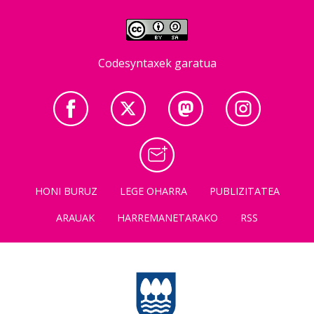
Codesyntaxek garatua
HONI BURUZ
LEGE OHARRA
PUBLIZITATEA
ARAUAK
HARREMANETARAKO
RSS