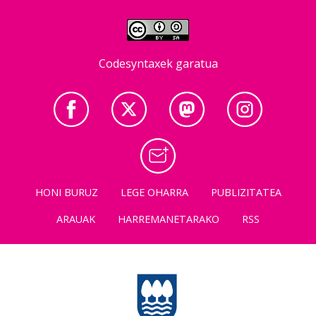
Codesyntaxek garatua
HONI BURUZ
LEGE OHARRA
PUBLIZITATEA
ARAUAK
HARREMANETARAKO
RSS