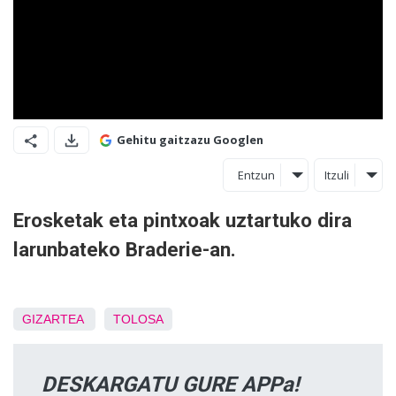
Gehitu gaitzazu Googlen
Entzun
Itzuli
Erosketak eta pintxoak uztartuko dira
larunbateko Braderie-an.
GIZARTEA
TOLOSA
DESKARGATU GURE APPa!