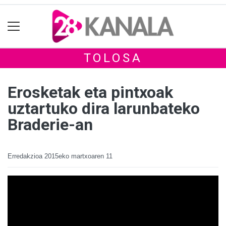
TOLOSA
Erosketak eta pintxoak
uztartuko dira larunbateko
Braderie-an
Erredakzioa
2015eko martxoaren 11