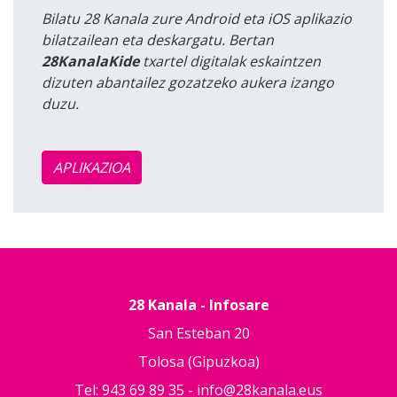
Bilatu 28 Kanala zure Android eta iOS aplikazio
bilatzailean eta deskargatu. Bertan
28KanalaKide
txartel digitalak eskaintzen
dizuten abantailez gozatzeko aukera izango
duzu.
APLIKAZIOA
28 Kanala - Infosare
San Esteban 20
Tolosa (Gipuzkoa)
Tel: 943 69 89 35 -
info@28kanala.eus