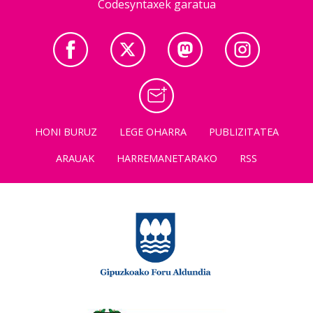
Codesyntaxek garatua
HONI BURUZ
LEGE OHARRA
PUBLIZITATEA
ARAUAK
HARREMANETARAKO
RSS