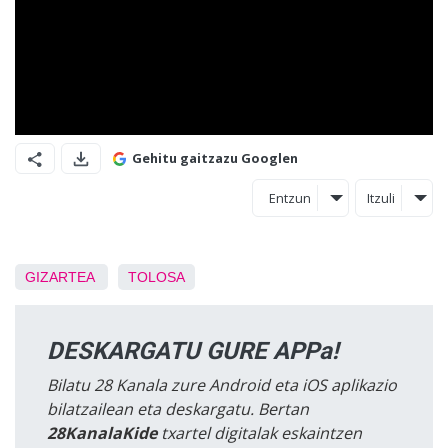
Gehitu gaitzazu Googlen
Entzun
Itzuli
GIZARTEA
TOLOSA
DESKARGATU GURE APPa!
Bilatu 28 Kanala zure Android eta iOS aplikazio
bilatzailean eta deskargatu. Bertan
28KanalaKide
txartel digitalak eskaintzen