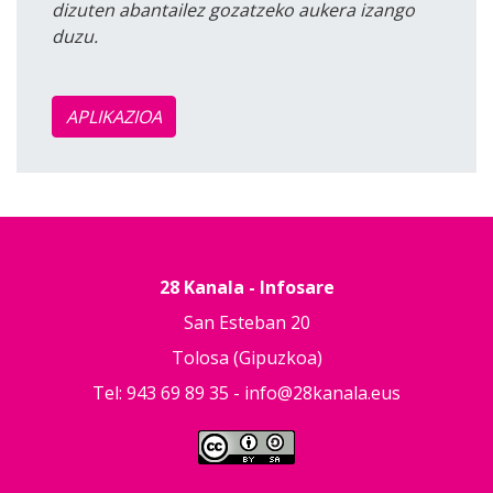
dizuten abantailez gozatzeko aukera izango
duzu.
APLIKAZIOA
28 Kanala - Infosare
San Esteban 20
Tolosa (Gipuzkoa)
Tel: 943 69 89 35 -
info@28kanala.eus