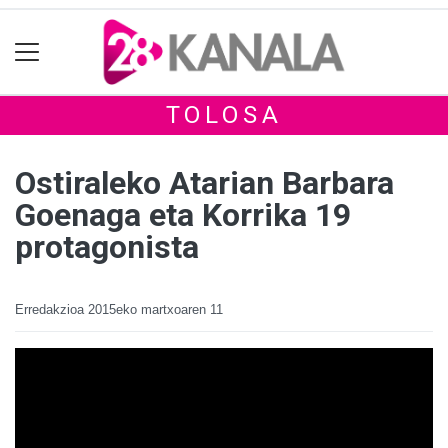
TOLOSA
Ostiraleko Atarian Barbara
Goenaga eta Korrika 19
protagonista
Erredakzioa
2015eko martxoaren 11