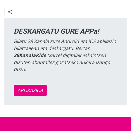
DESKARGATU GURE APPa!
Bilatu 28 Kanala zure Android eta iOS aplikazio
bilatzailean eta deskargatu. Bertan
28KanalaKide
txartel digitalak eskaintzen
dizuten abantailez gozatzeko aukera izango
duzu.
APLIKAZIOA