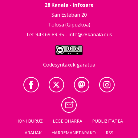
28 Kanala - Infosare
San Esteban 20
Tolosa (Gipuzkoa)
Tel: 943 69 89 35 -
info@28kanala.eus
Codesyntaxek garatua
HONI BURUZ
LEGE OHARRA
PUBLIZITATEA
ARAUAK
HARREMANETARAKO
RSS