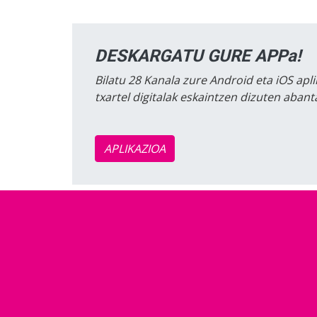
DESKARGATU GURE APPa!
Bilatu 28 Kanala zure Android eta iOS apli
txartel digitalak eskaintzen dizuten aban
APLIKAZIOA