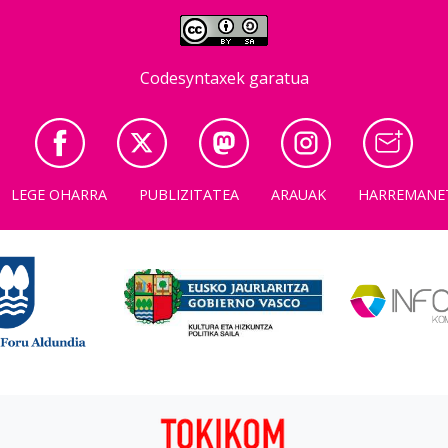
Codesyntaxek garatua
LEGE OHARRA
PUBLIZITATEA
ARAUAK
HARREMANE