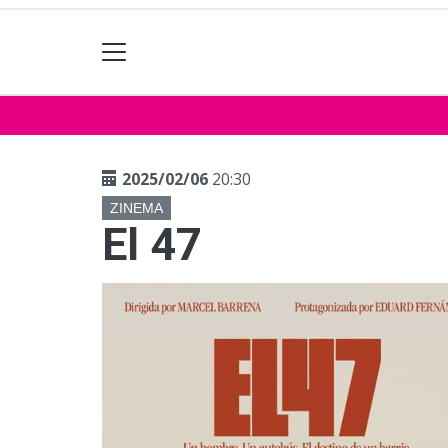
2025/02/06
20:30
ZINEMA
El 47