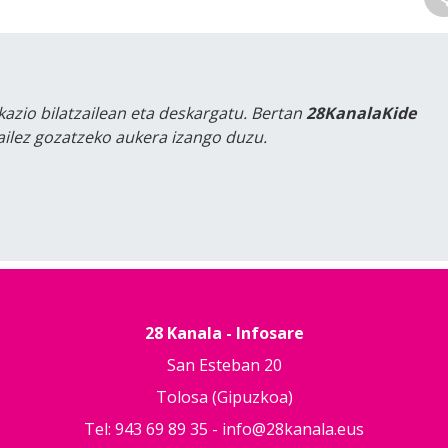
kazio bilatzailean eta deskargatu. Bertan
28KanalaKide
tailez gozatzeko aukera izango duzu.
28 Kanala - Infosare
San Esteban 20
Tolosa (Gipuzkoa)
Tel: 943 69 89 35 -
info@28kanala.eus