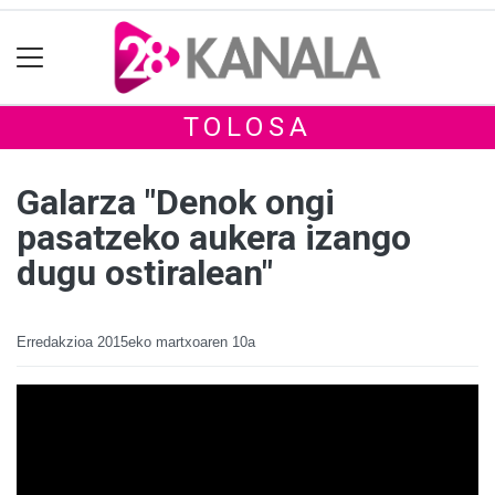
TOLOSA
Galarza "Denok ongi
pasatzeko aukera izango
dugu ostiralean"
Erredakzioa
2015eko martxoaren 10a