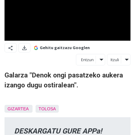
Gehitu gaitzazu Googlen
Entzun
Itzuli
Galarza "Denok ongi pasatzeko aukera
izango dugu ostiralean".
GIZARTEA
TOLOSA
DESKARGATU GURE APPa!