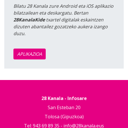
Bilatu 28 Kanala zure Android eta iOS aplikazio
bilatzailean eta deskargatu. Bertan
28KanalaKide
txartel digitalak eskaintzen
dizuten abantailez gozatzeko aukera izango
duzu.
APLIKAZIOA
28 Kanala - Infosare
San Esteban 20
Tolosa (Gipuzkoa)
Tel: 943 69 89 35 -
info@28kanala.eus