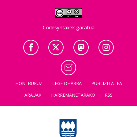
Codesyntaxek garatua
HONI BURUZ
LEGE OHARRA
PUBLIZITATEA
ARAUAK
HARREMANETARAKO
RSS