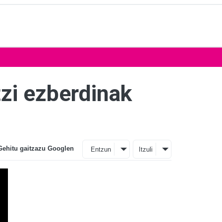
itzi ezberdinak
Gehitu gaitzazu Googlen
Entzun
Itzuli