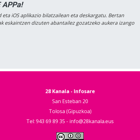
 APPa!
 eta iOS aplikazio bilatzailean eta deskargatu. Bertan
lak eskaintzen dizuten abantailez gozatzeko aukera izango
28 Kanala - Infosare
San Esteban 20
Tolosa (Gipuzkoa)
Tel: 943 69 89 35 -
info@28kanala.eus