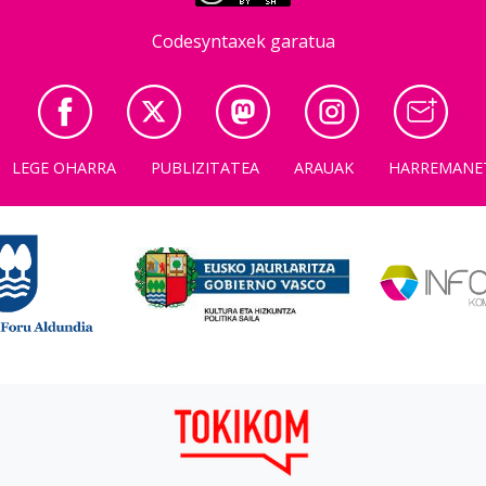
Codesyntaxek garatua
LEGE OHARRA
PUBLIZITATEA
ARAUAK
HARREMANE