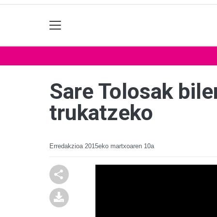
Sare Tolosak biler
trukatzeko
Erredakzioa
2015eko martxoaren 10a