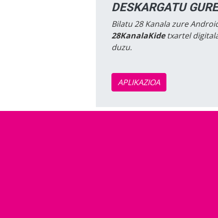
DESKARGATU GURE
Bilatu 28 Kanala zure Android
28KanalaKide
txartel digita
duzu.
APLIKAZIOA