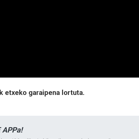
 etxeko garaipena lortuta.
 APPa!