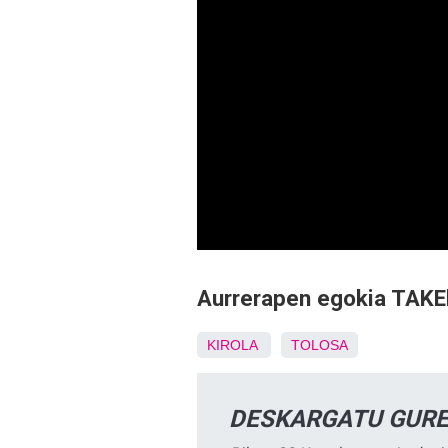
Aurrerapen egokia TAKEk
KIROLA
TOLOSA
DESKARGATU GURE