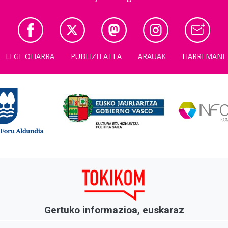
LEGE OHARRA
PUBLIZITATEA
ARAUAK
HARREMANE
Gertuko informazioa, euskaraz