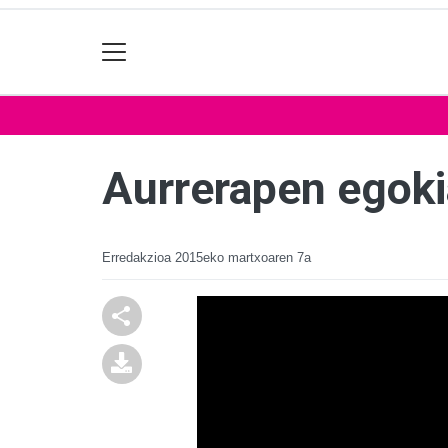
Aurrerapen egoki
Erredakzioa
2015eko martxoaren 7a