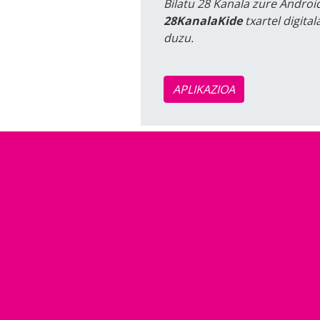
Bilatu 28 Kanala zure Android
28KanalaKide
txartel digita
duzu.
APLIKAZIOA