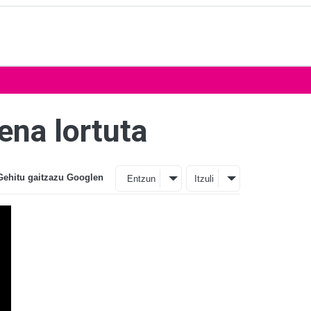
ena lortuta
Gehitu gaitzazu Googlen
Entzun
Itzuli