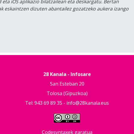
 eta iOS aplikazio bilatzailean eta deskargatu. Bertan
lak eskaintzen dizuten abantailez gozatzeko aukera izango
28 Kanala - Infosare
San Esteban 20
Tolosa (Gipuzkoa)
Tel: 943 69 89 35 -
info@28kanala.eus
Codesyntaxek garatua