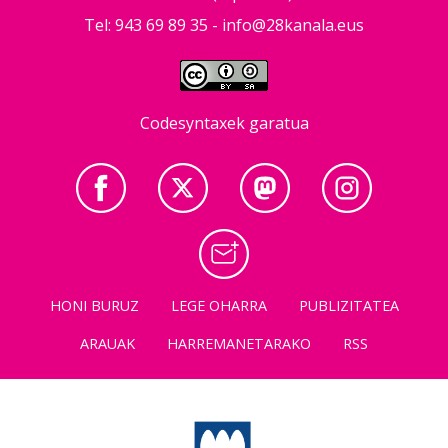
Tel: 943 69 89 35 -
info@28kanala.eus
Codesyntaxek garatua
HONI BURUZ
LEGE OHARRA
PUBLIZITATEA
ARAUAK
HARREMANETARAKO
RSS