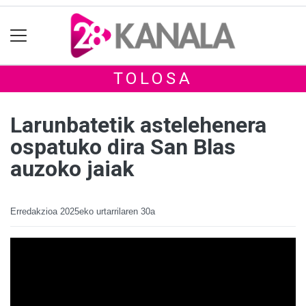
TOLOSA
Larunbatetik astelehenera
ospatuko dira San Blas
auzoko jaiak
Erredakzioa
2025eko urtarrilaren 30a