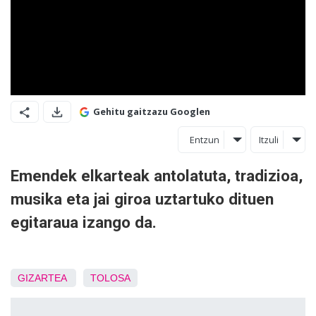
Gehitu gaitzazu Googlen
Entzun
Itzuli
Emendek elkarteak antolatuta, tradizioa,
musika eta jai giroa uztartuko dituen
egitaraua izango da.
GIZARTEA
TOLOSA