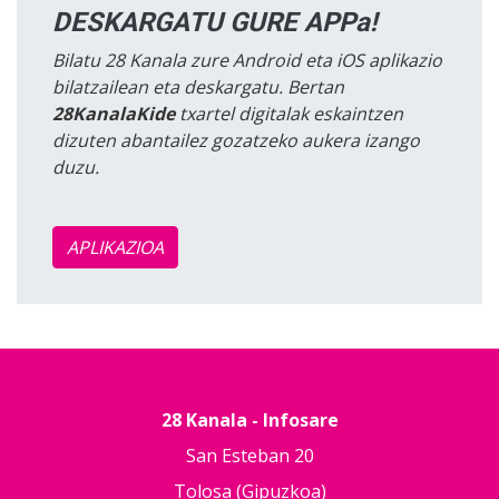
DESKARGATU GURE APPa!
Bilatu 28 Kanala zure Android eta iOS aplikazio
bilatzailean eta deskargatu. Bertan
28KanalaKide
txartel digitalak eskaintzen
dizuten abantailez gozatzeko aukera izango
duzu.
APLIKAZIOA
28 Kanala - Infosare
San Esteban 20
Tolosa (Gipuzkoa)