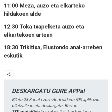
11:00 Meza, auzo eta elkarteko
hildakoen alde
12:30 Toka txapelketa auzo eta
elkartekoen artean
18:30 Trikitixa, Elustondo anai-arreben
eskutik
DESKARGATU GURE APPa!
Bilatu 28 Kanala zure Android eta iOS aplikazio
bilatzailean eta deskargatu. Bertan
28KanalaKide
txartel digitalak eskaintzen