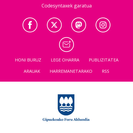
Codesyntaxek garatua
HONI BURUZ
LEGE OHARRA
PUBLIZITATEA
ARAUAK
HARREMANETARAKO
RSS