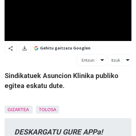
Gehitu gaitzazu Googlen
Entzun
Itzuli
Sindikatuek Asuncion Klinika publiko
egitea eskatu dute.
GIZARTEA
TOLOSA
DESKARGATU GURE APPa!