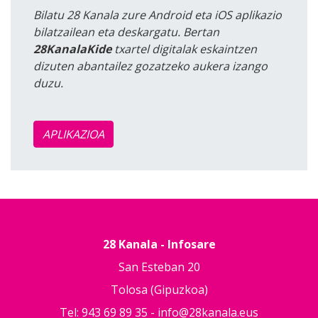
Bilatu 28 Kanala zure Android eta iOS aplikazio
bilatzailean eta deskargatu. Bertan
28KanalaKide
txartel digitalak eskaintzen
dizuten abantailez gozatzeko aukera izango
duzu.
APLIKAZIOA
28 Kanala - Infosare
San Esteban 20
Tolosa (Gipuzkoa)
Tel: 943 69 89 35 -
info@28kanala.eus