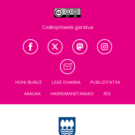
Codesyntaxek garatua
HONI BURUZ
LEGE OHARRA
PUBLIZITATEA
ARAUAK
HARREMANETARAKO
RSS