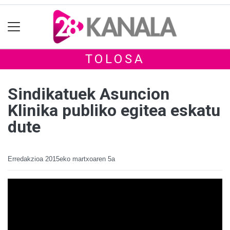
TOLOSA
Sindikatuek Asuncion
Klinika publiko egitea eskatu
dute
Erredakzioa
2015eko martxoaren 5a