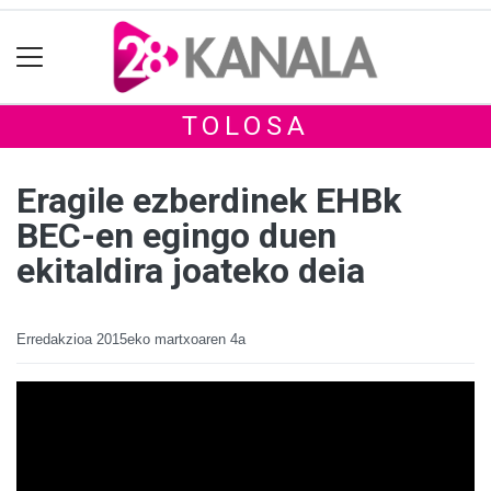
TOLOSA
Eragile ezberdinek EHBk
BEC-en egingo duen
ekitaldira joateko deia
Erredakzioa
2015eko martxoaren 4a