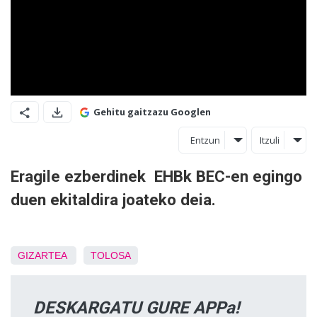
Gehitu gaitzazu Googlen
Entzun
Itzuli
Eragile ezberdinek EHBk BEC-en egingo
duen ekitaldira joateko deia.
GIZARTEA
TOLOSA
DESKARGATU GURE APPa!