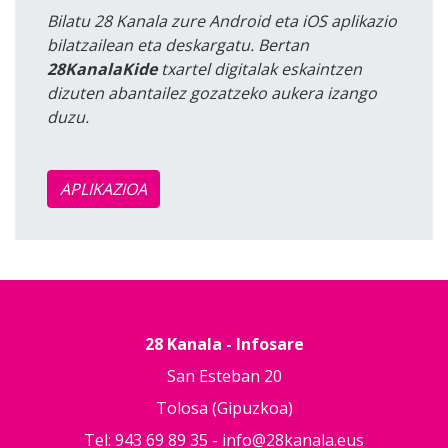
Bilatu 28 Kanala zure Android eta iOS aplikazio
bilatzailean eta deskargatu. Bertan
28KanalaKide
txartel digitalak eskaintzen
dizuten abantailez gozatzeko aukera izango
duzu.
APLIKAZIOA
28 Kanala - Infosare
San Esteban 20
Tolosa (Gipuzkoa)
Tel: 943 69 89 35 -
info@28kanala.eus