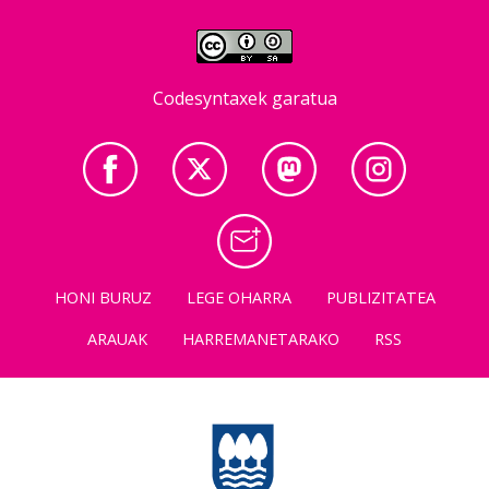
Codesyntaxek garatua
HONI BURUZ
LEGE OHARRA
PUBLIZITATEA
ARAUAK
HARREMANETARAKO
RSS