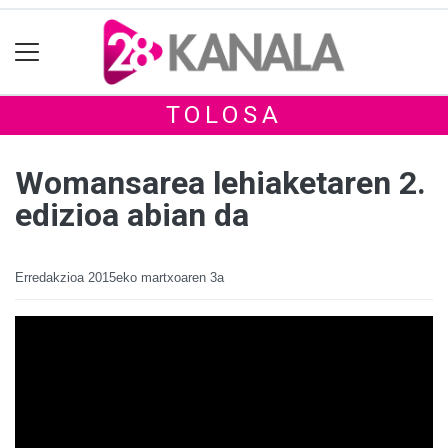
TOLOSA
Womansarea lehiaketaren 2.
edizioa abian da
Erredakzioa
2015eko martxoaren 3a