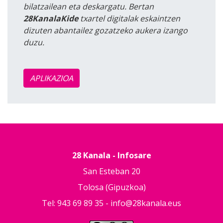
bilatzailean eta deskargatu. Bertan
28KanalaKide
txartel digitalak eskaintzen
dizuten abantailez gozatzeko aukera izango
duzu.
APLIKAZIOA
28 Kanala - Infosare
San Esteban 20
Tolosa (Gipuzkoa)
Tel: 943 69 89 35 -
info@28kanala.eus