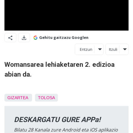
Gehitu gaitzazu Googlen
Entzun
Itzuli
Womansarea lehiaketaren 2. edizioa
abian da.
GIZARTEA
TOLOSA
DESKARGATU GURE APPa!
Bilatu 28 Kanala zure Android eta iOS aplikazio