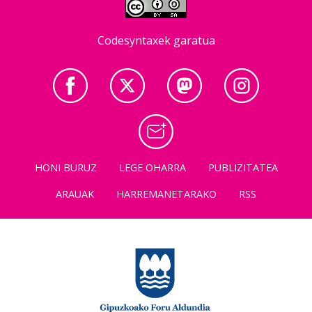
Codesyntaxek garatua
HONI BURUZ
LEGE OHARRA
PUBLIZITATEA
ARAUAK
HARREMANETARAKO
RSS