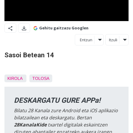
Gehitu gaitzazu Googlen
Entzun
Itzuli
Sasoi Betean 14
KIROLA
TOLOSA
DESKARGATU GURE APPa!
Bilatu 28 Kanala zure Android eta iOS aplikazio
bilatzailean eta deskargatu. Bertan
28KanalaKide
txartel digitalak eskaintzen
dizuten abantailez gozatzeko aukera izango