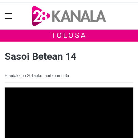
TOLOSA
Sasoi Betean 14
Erredakzioa
2015eko martxoaren 3a