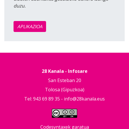
duzu.
APLIKAZIOA
28 Kanala - Infosare
San Esteban 20
Tolosa (Gipuzkoa)
Tel: 943 69 89 35 -
info@28kanala.eus
Codesyntaxek garatua