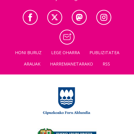
HONI BURUZ
LEGE OHARRA
PUBLIZITATEA
ARAUAK
HARREMANETARAKO
RSS