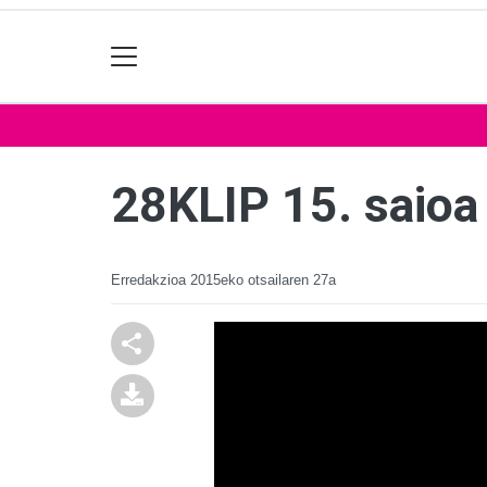
28KLIP 15. saioa
Erredakzioa
2015eko otsailaren 27a