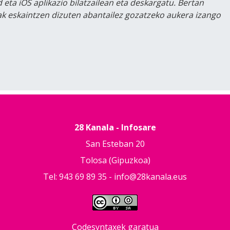
 eta iOS aplikazio bilatzailean eta deskargatu. Bertan
lak eskaintzen dizuten abantailez gozatzeko aukera izango
28 Kanala - Infosare
San Esteban 20
Tolosa (Gipuzkoa)
Tel: 943 69 89 35 -
info@28kanala.eus
Codesyntaxek garatua