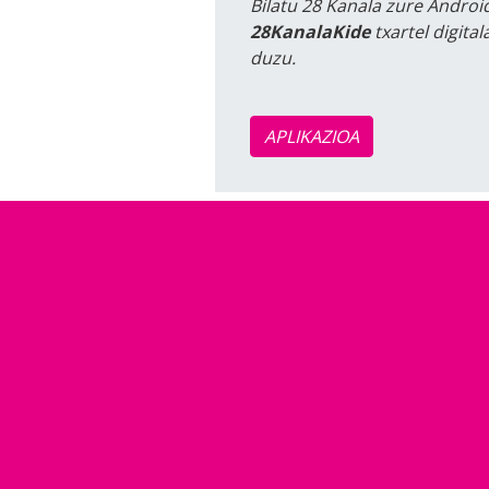
Bilatu 28 Kanala zure Android
28KanalaKide
txartel digita
duzu.
APLIKAZIOA