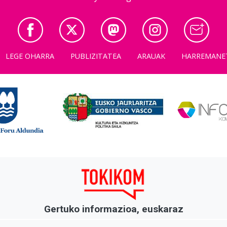
LEGE OHARRA
PUBLIZITATEA
ARAUAK
HARREMANE
Gertuko informazioa, euskaraz