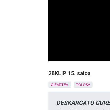
28KLIP 15. saioa
GIZARTEA
TOLOSA
DESKARGATU GURE