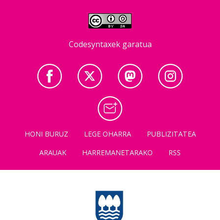
Codesyntaxek garatua
HONI BURUZ
LEGE OHARRA
PUBLIZITATEA
ARAUAK
HARREMANETARAKO
RSS