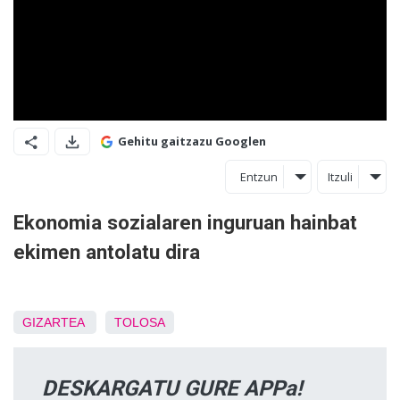
Gehitu gaitzazu Googlen
Entzun
Itzuli
Ekonomia sozialaren inguruan hainbat
ekimen antolatu dira
GIZARTEA
TOLOSA
DESKARGATU GURE APPa!