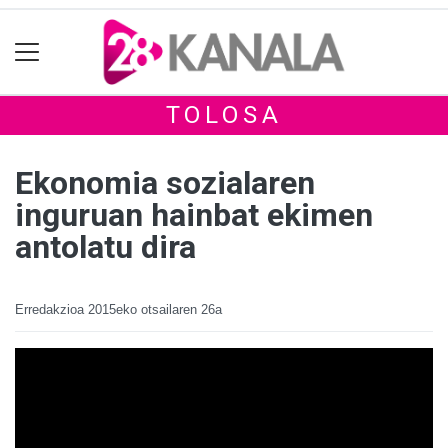
TOLOSA
Ekonomia sozialaren
inguruan hainbat ekimen
antolatu dira
Erredakzioa
2015eko otsailaren 26a