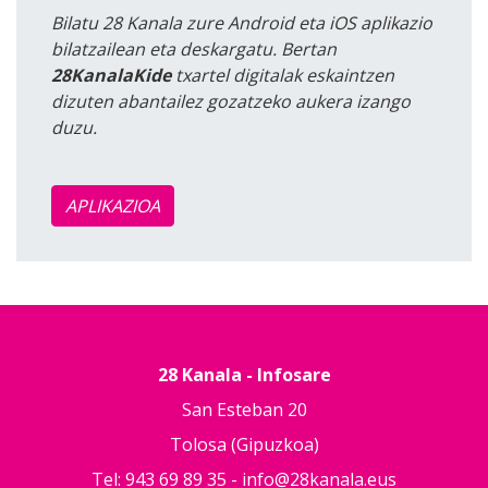
Bilatu 28 Kanala zure Android eta iOS aplikazio
bilatzailean eta deskargatu. Bertan
28KanalaKide
txartel digitalak eskaintzen
dizuten abantailez gozatzeko aukera izango
duzu.
APLIKAZIOA
28 Kanala - Infosare
San Esteban 20
Tolosa (Gipuzkoa)
Tel: 943 69 89 35 -
info@28kanala.eus