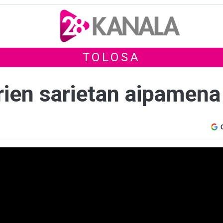
TOLOSA
rien sarietan aipamena