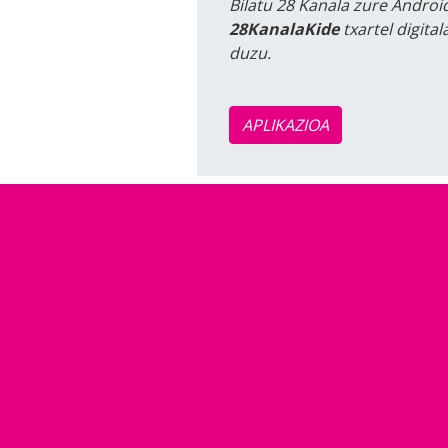
Bilatu 28 Kanala zure Android
28KanalaKide
txartel digita
duzu.
APLIKAZIOA