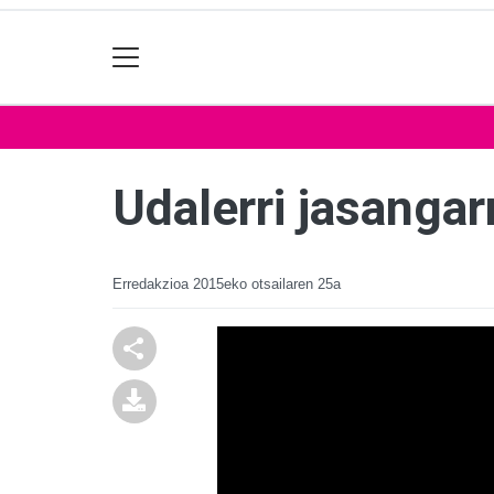
Udalerri jasangar
Erredakzioa
2015eko otsailaren 25a