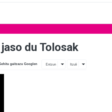
 jaso du Tolosak
Gehitu gaitzazu Googlen
Entzun
Itzuli