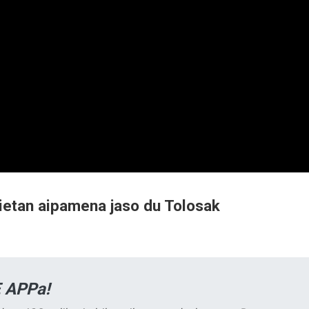
rietan aipamena jaso du Tolosak
 APPa!