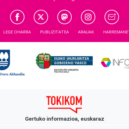
LEGE OHARRA
PUBLIZITATEA
ARAUAK
HARREMANE
Gertuko informazioa, euskaraz