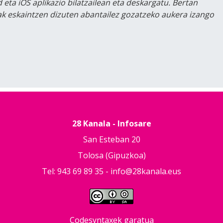
 eta iOS aplikazio bilatzailean eta deskargatu. Bertan
lak eskaintzen dizuten abantailez gozatzeko aukera izango
28 Kanala - Infosare
San Esteban 20
Tolosa (Gipuzkoa)
Tel: 943 69 89 35 -
info@28kanala.eus
Codesyntaxek garatua