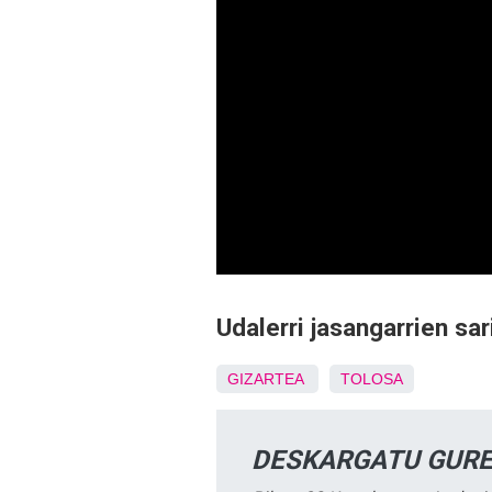
Udalerri jasangarrien sa
GIZARTEA
TOLOSA
DESKARGATU GURE