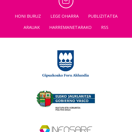
HONI BURUZ
LEGE OHARRA
PUBLIZITATEA
ARAUAK
HARREMANETARAKO
RSS