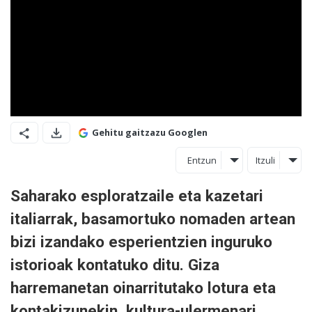
Gehitu gaitzazu Googlen
Entzun
Itzuli
Saharako esploratzaile eta kazetari
italiarrak, basamortuko nomaden artean
bizi izandako esperientzien inguruko
istorioak kontatuko ditu. Giza
harremanetan oinarritutako lotura eta
kontakizunekin, kultura-ulermenari