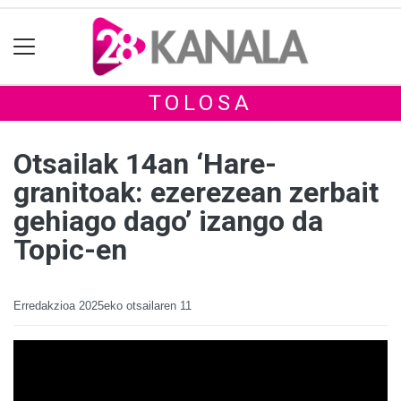
TOLOSA
Otsailak 14an ‘Hare-
granitoak: ezerezean zerbait
gehiago dago’ izango da
Topic-en
Erredakzioa
2025eko otsailaren 11