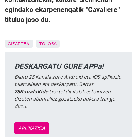
egindako ekarpenengatik "Cavaliere"
titulua jaso du.
GIZARTEA
TOLOSA
DESKARGATU GURE APPa!
Bilatu 28 Kanala zure Android eta iOS aplikazio
bilatzailean eta deskargatu. Bertan
28KanalaKide
txartel digitalak eskaintzen
dizuten abantailez gozatzeko aukera izango
duzu.
APLIKAZIOA