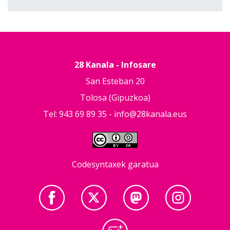
28 Kanala - Infosare
San Esteban 20
Tolosa (Gipuzkoa)
Tel: 943 69 89 35 -
info@28kanala.eus
Codesyntaxek garatua