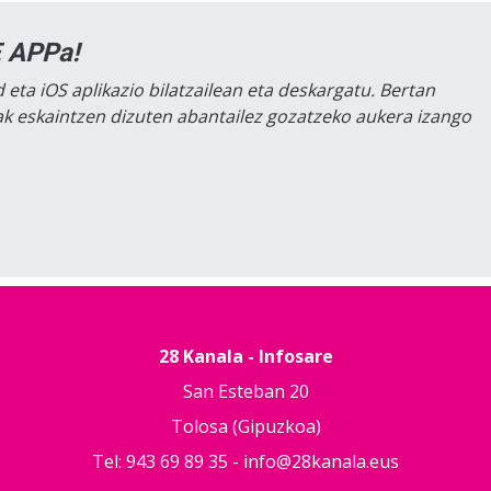
 APPa!
 eta iOS aplikazio bilatzailean eta deskargatu. Bertan
lak eskaintzen dizuten abantailez gozatzeko aukera izango
28 Kanala - Infosare
San Esteban 20
Tolosa (Gipuzkoa)
Tel: 943 69 89 35 -
info@28kanala.eus