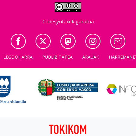
Codesyntaxek garatua
LEGE OHARRA
PUBLIZITATEA
ARAUAK
HARREMANE