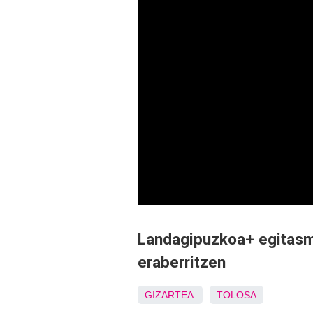
Landagipuzkoa+ egitasmo
eraberritzen
GIZARTEA
TOLOSA