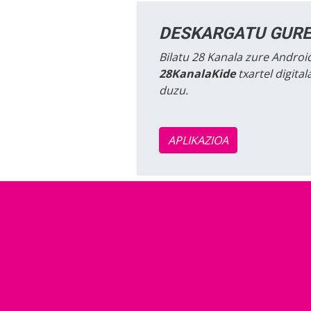
DESKARGATU GURE
Bilatu 28 Kanala zure Android
28KanalaKide
txartel digita
duzu.
APLIKAZIOA