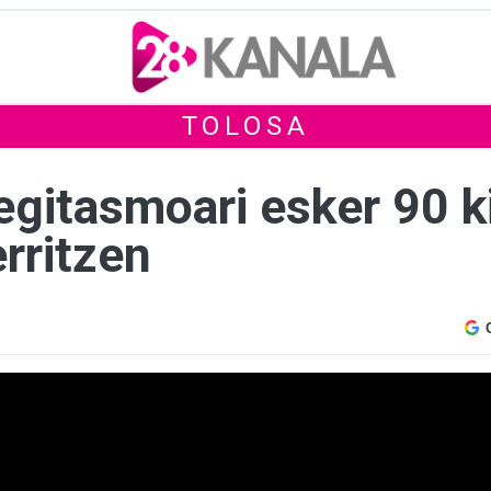
TOLOSA
gitasmoari esker 90 ki
erritzen