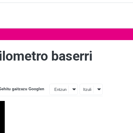
lometro baserri
Gehitu gaitzazu Googlen
Entzun
Itzuli