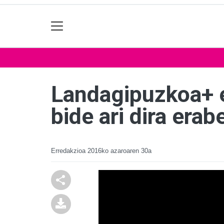
Landagipuzkoa+ e
bide ari dira erab
Erredakzioa
2016ko azaroaren 30a