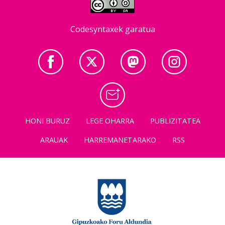
Codesyntaxek garatua
HONI BURUZ
LEGE OHARRA
PUBLIZITATEA
ARAUAK
HARREMANETARAKO
RSS