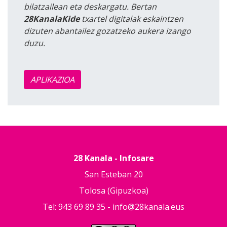
bilatzailean eta deskargatu. Bertan
28KanalaKide
txartel digitalak eskaintzen
dizuten abantailez gozatzeko aukera izango
duzu.
APLIKAZIOA
28 Kanala - Infosare
San Esteban 20
Tolosa (Gipuzkoa)
Tel: 943 69 89 35 -
info@28kanala.eus