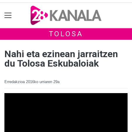
TOLOSA
Nahi eta ezinean jarraitzen
du Tolosa Eskubaloiak
Erredakzioa
2016ko urriaren 29a