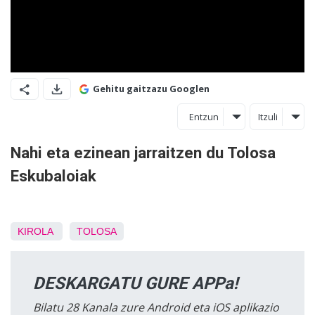
Gehitu gaitzazu Googlen
Entzun
Itzuli
Nahi eta ezinean jarraitzen du Tolosa
Eskubaloiak
KIROLA
TOLOSA
DESKARGATU GURE APPa!
Bilatu 28 Kanala zure Android eta iOS aplikazio