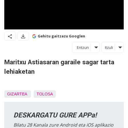
Gehitu gaitzazu Googlen
Entzun
Itzuli
Maritxu Astiasaran garaile sagar tarta
lehiaketan
GIZARTEA
TOLOSA
DESKARGATU GURE APPa!
Bilatu 28 Kanala zure Android eta iOS aplikazio