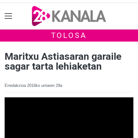
TOLOSA
Maritxu Astiasaran garaile
sagar tarta lehiaketan
Erredakzioa
2016ko urriaren 29a