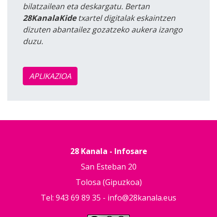
bilatzailean eta deskargatu. Bertan
28KanalaKide
txartel digitalak eskaintzen
dizuten abantailez gozatzeko aukera izango
duzu.
APLIKAZIOA
28 Kanala - Infosare
San Esteban 20
Tolosa (Gipuzkoa)
Tel: 943 69 89 35 -
info@28kanala.eus