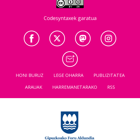
Codesyntaxek garatua
HONI BURUZ
LEGE OHARRA
PUBLIZITATEA
ARAUAK
HARREMANETARAKO
RSS