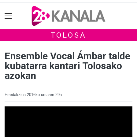
TOLOSA
Ensemble Vocal Ámbar talde
kubatarra kantari Tolosako
azokan
Erredakzioa
2016ko urriaren 29a