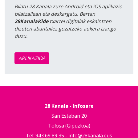
Bilatu 28 Kanala zure Android eta iOS aplikazio
bilatzailean eta deskargatu. Bertan
28KanalaKide
txartel digitalak eskaintzen
dizuten abantailez gozatzeko aukera izango
duzu.
APLIKAZIOA
28 Kanala - Infosare
San Esteban 20
Tolosa (Gipuzkoa)
Tel: 943 69 89 35 -
info@28kanala.eus