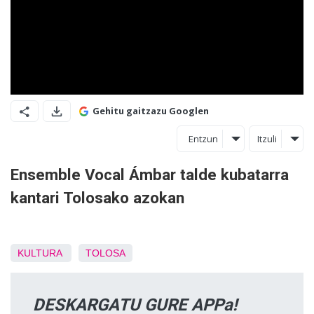
Gehitu gaitzazu Googlen
Entzun
Itzuli
Ensemble Vocal Ámbar talde kubatarra
kantari Tolosako azokan
KULTURA
TOLOSA
DESKARGATU GURE APPa!