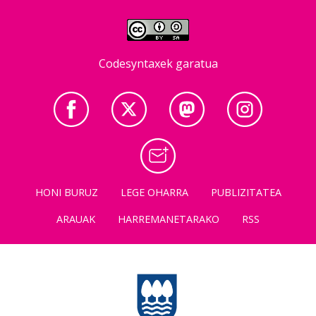
Codesyntaxek garatua
HONI BURUZ
LEGE OHARRA
PUBLIZITATEA
ARAUAK
HARREMANETARAKO
RSS