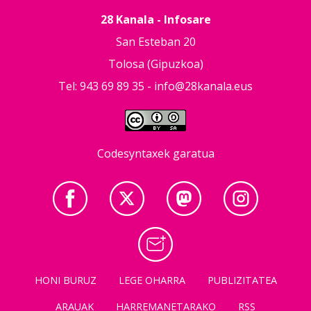
28 Kanala - Infosare
San Esteban 20
Tolosa (Gipuzkoa)
Tel: 943 69 89 35 -
info@28kanala.eus
Codesyntaxek garatua
HONI BURUZ
LEGE OHARRA
PUBLIZITATEA
ARAUAK
HARREMANETARAKO
RSS