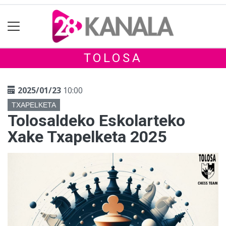
TOLOSA
2025/01/23
10:00
TXAPELKETA
Tolosaldeko Eskolarteko
Xake Txapelketa 2025