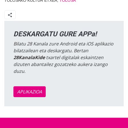
TOLOSAKO KULTUR ETXEA,
TOLOSA
DESKARGATU GURE APPa!
Bilatu 28 Kanala zure Android eta iOS aplikazio
bilatzailean eta deskargatu. Bertan
28KanalaKide
txartel digitalak eskaintzen
dizuten abantailez gozatzeko aukera izango
duzu.
APLIKAZIOA