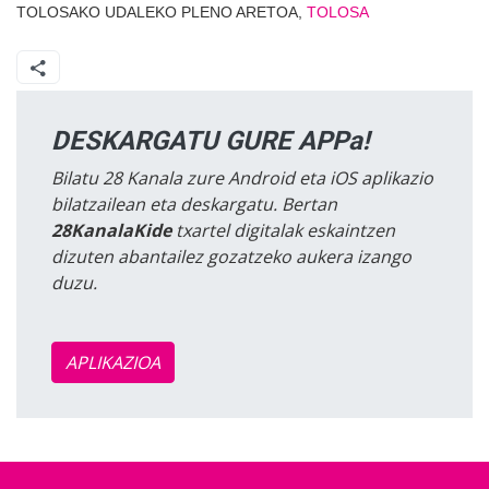
TOLOSAKO UDALEKO PLENO ARETOA,
TOLOSA
DESKARGATU GURE APPa!
Bilatu 28 Kanala zure Android eta iOS aplikazio
bilatzailean eta deskargatu. Bertan
28KanalaKide
txartel digitalak eskaintzen
dizuten abantailez gozatzeko aukera izango
duzu.
APLIKAZIOA