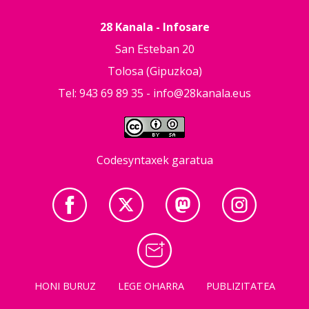
28 Kanala - Infosare
San Esteban 20
Tolosa (Gipuzkoa)
Tel: 943 69 89 35 -
info@28kanala.eus
Codesyntaxek garatua
HONI BURUZ
LEGE OHARRA
PUBLIZITATEA