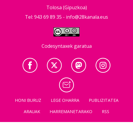
Tolosa (Gipuzkoa)
Tel: 943 69 89 35 -
info@28kanala.eus
Codesyntaxek garatua
HONI BURUZ
LEGE OHARRA
PUBLIZITATEA
ARAUAK
HARREMANETARAKO
RSS