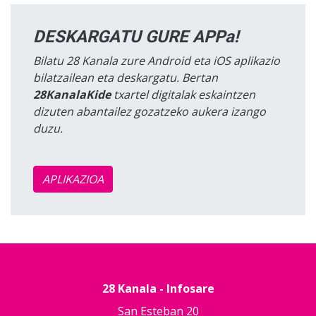
DESKARGATU GURE APPa!
Bilatu 28 Kanala zure Android eta iOS aplikazio
bilatzailean eta deskargatu. Bertan
28KanalaKide
txartel digitalak eskaintzen
dizuten abantailez gozatzeko aukera izango
duzu.
APLIKAZIOA
28 Kanala - Infosare
San Esteban 20