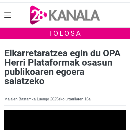
TOLOSA
Elkarretaratzea egin du OPA
Herri Plataformak osasun
publikoaren egoera
salatzeko
Maialen Bastarrika Luengo
2025eko urtarrilaren 16a