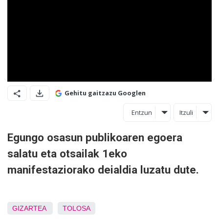
Gehitu gaitzazu Googlen
Entzun
Itzuli
Egungo osasun publikoaren egoera
salatu eta otsailak 1eko
manifestaziorako deialdia luzatu dute.
GIZARTEA
TOLOSA