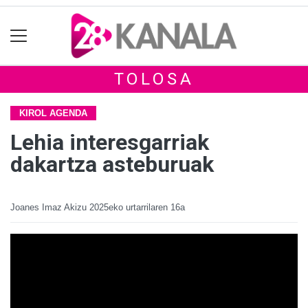
TOLOSA
KIROL AGENDA
Lehia interesgarriak
dakartza asteburuak
Joanes Imaz Akizu
2025eko urtarrilaren 16a