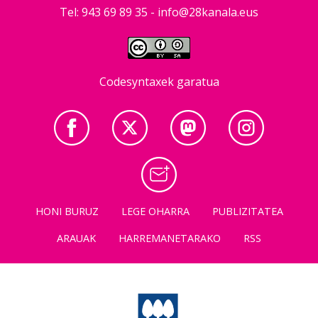
Tel: 943 69 89 35 -
info@28kanala.eus
Codesyntaxek garatua
HONI BURUZ
LEGE OHARRA
PUBLIZITATEA
ARAUAK
HARREMANETARAKO
RSS