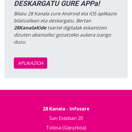
DESKARGATU GURE APPa!
Bilatu 28 Kanala zure Android eta iOS aplikazio
bilatzailean eta deskargatu. Bertan
28KanalaKide
txartel digitalak eskaintzen
dizuten abantailez gozatzeko aukera izango
duzu.
APLIKAZIOA
28 Kanala - Infosare
San Esteban 20
Tolosa (Gipuzkoa)