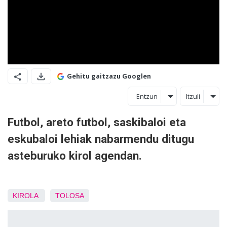
Gehitu gaitzazu Googlen
Entzun
Itzuli
Futbol, areto futbol, saskibaloi eta
eskubaloi lehiak nabarmendu ditugu
asteburuko kirol agendan.
KIROLA
TOLOSA