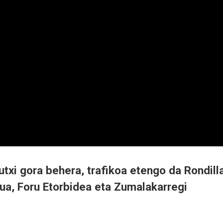
utxi gora behera, trafikoa etengo da Rondilla
ua, Foru Etorbidea eta Zumalakarregi