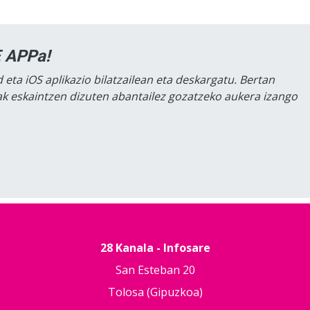
 APPa!
 eta iOS aplikazio bilatzailean eta deskargatu. Bertan
lak eskaintzen dizuten abantailez gozatzeko aukera izango
28 Kanala - Infosare
San Esteban 20
Tolosa (Gipuzkoa)