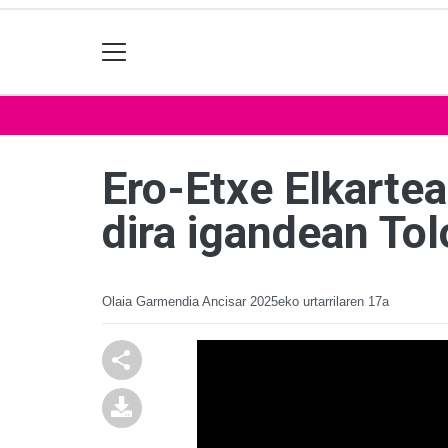
Ero-Etxe Elkartea
dira igandean To
Olaia Garmendia Ancisar
2025eko urtarrilaren 17a