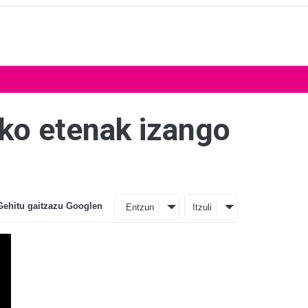
iko etenak izango
Gehitu gaitzazu Googlen
Entzun
Itzuli