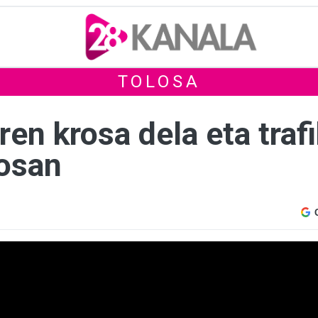
TOLOSA
ren krosa dela eta traf
losan