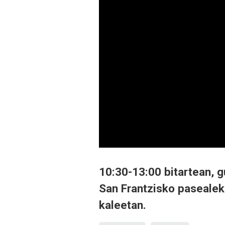
10:30-13:00 bitartean, g
San Frantzisko pasealek
kaleetan.