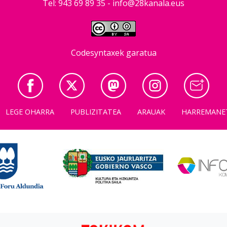
Tel: 943 69 89 35 -
info@28kanala.eus
Codesyntaxek garatua
LEGE OHARRA
PUBLIZITATEA
ARAUAK
HARREMANE