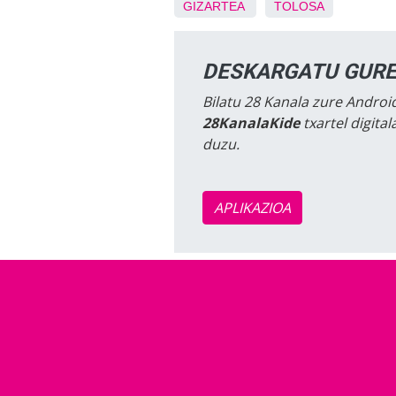
GIZARTEA
TOLOSA
DESKARGATU GURE
Bilatu 28 Kanala zure Android
28KanalaKide
txartel digita
duzu.
APLIKAZIOA