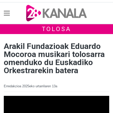
TOLOSA
Arakil Fundazioak Eduardo
Mocoroa musikari tolosarra
omenduko du Euskadiko
Orkestrarekin batera
Erredakzioa
2025eko urtarrilaren 13a