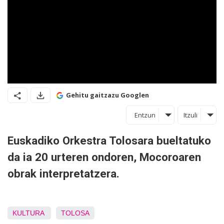
Gehitu gaitzazu Googlen
Entzun
Itzuli
Euskadiko Orkestra Tolosara bueltatuko
da ia 20 urteren ondoren, Mocoroaren
obrak interpretatzera.
KULTURA
TOLOSA