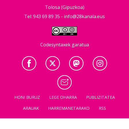
Tolosa (Gipuzkoa)
Tel: 943 69 89 35 -
info@28kanala.eus
Codesyntaxek garatua
HONI BURUZ
LEGE OHARRA
PUBLIZITATEA
ARAUAK
HARREMANETARAKO
RSS