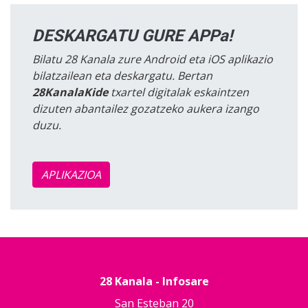
DESKARGATU GURE APPa!
Bilatu 28 Kanala zure Android eta iOS aplikazio
bilatzailean eta deskargatu. Bertan
28KanalaKide
txartel digitalak eskaintzen
dizuten abantailez gozatzeko aukera izango
duzu.
APLIKAZIOA
28 Kanala - Infosare
San Esteban 20