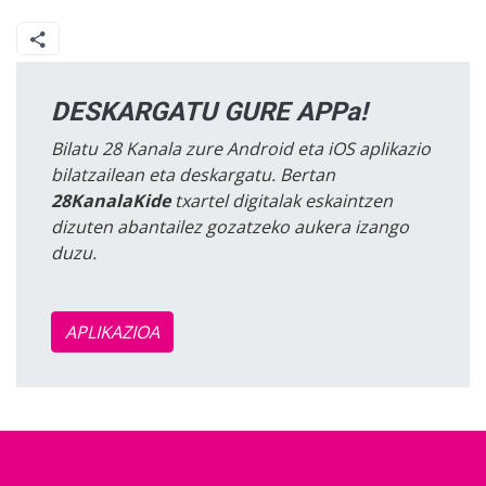
DESKARGATU GURE APPa!
Bilatu 28 Kanala zure Android eta iOS aplikazio
bilatzailean eta deskargatu. Bertan
28KanalaKide
txartel digitalak eskaintzen
dizuten abantailez gozatzeko aukera izango
duzu.
APLIKAZIOA