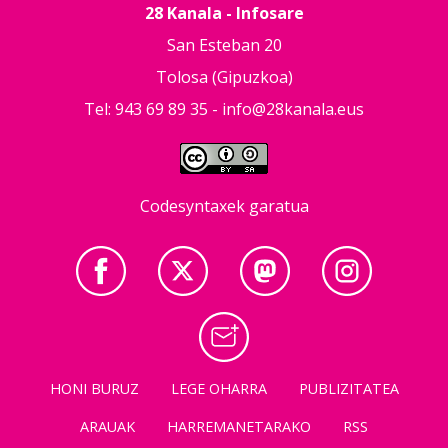
28 Kanala - Infosare
San Esteban 20
Tolosa (Gipuzkoa)
Tel: 943 69 89 35 -
info@28kanala.eus
Codesyntaxek garatua
HONI BURUZ
LEGE OHARRA
PUBLIZITATEA
ARAUAK
HARREMANETARAKO
RSS