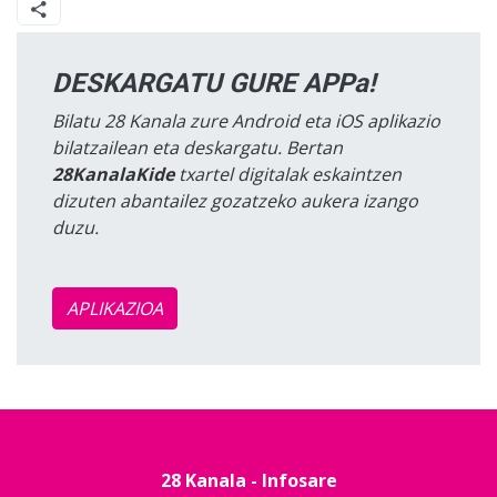
DESKARGATU GURE APPa!
Bilatu 28 Kanala zure Android eta iOS aplikazio
bilatzailean eta deskargatu. Bertan
28KanalaKide
txartel digitalak eskaintzen
dizuten abantailez gozatzeko aukera izango
duzu.
APLIKAZIOA
28 Kanala - Infosare