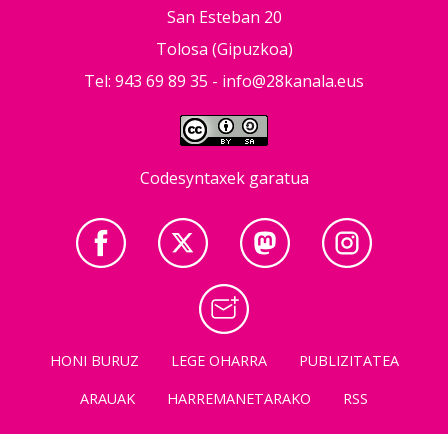
San Esteban 20
Tolosa (Gipuzkoa)
Tel: 943 69 89 35 -
info@28kanala.eus
Codesyntaxek garatua
HONI BURUZ
LEGE OHARRA
PUBLIZITATEA
ARAUAK
HARREMANETARAKO
RSS