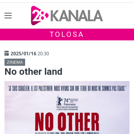
TOLOSA
2025/01/16
20:30
ZINEMA
No other land