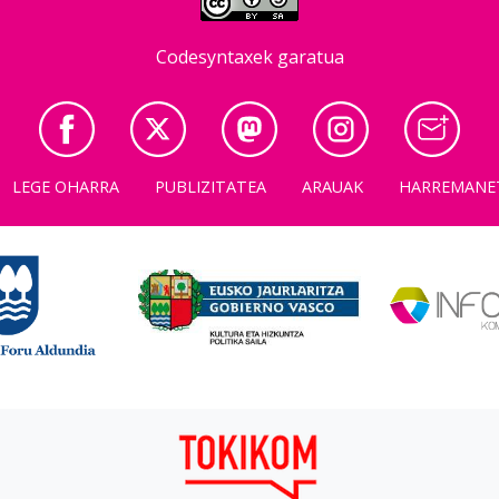
Codesyntaxek garatua
LEGE OHARRA
PUBLIZITATEA
ARAUAK
HARREMANE