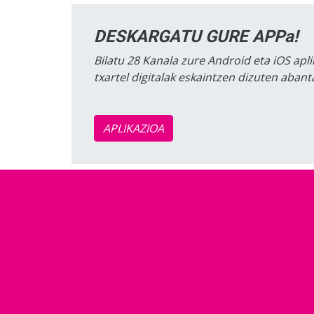
DESKARGATU GURE APPa!
Bilatu 28 Kanala zure Android eta iOS apli
txartel digitalak eskaintzen dizuten aban
APLIKAZIOA