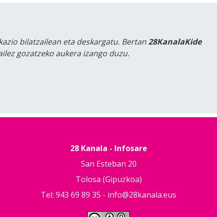
kazio bilatzailean eta deskargatu. Bertan
28KanalaKide
tailez gozatzeko aukera izango duzu.
28 Kanala - Infosare
San Esteban 20
Tolosa (Gipuzkoa)
Tel: 943 69 89 35 -
info@28kanala.eus