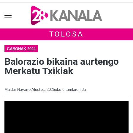
TOLOSA
GABONAK 2024
Balorazio bikaina aurtengo
Merkatu Txikiak
Maider Navarro Alustiza
2025eko urtarrilaren 3a