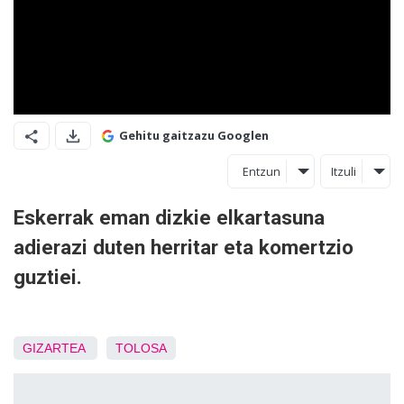
Gehitu gaitzazu Googlen
Entzun
Itzuli
Eskerrak eman dizkie elkartasuna
adierazi duten herritar eta komertzio
guztiei.
GIZARTEA
TOLOSA