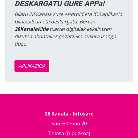
DESKARGATU GURE APPa!
Bilatu 28 Kanala zure Android eta iOS aplikazio
bilatzailean eta deskargatu. Bertan
28KanalaKide
txartel digitalak eskaintzen
dizuten abantailez gozatzeko aukera izango
duzu.
APLIKAZIOA
28 Kanala - Infosare
San Esteban 20
Tolosa (Gipuzkoa)