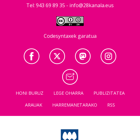
Tel: 943 69 89 35 -
info@28kanala.eus
Codesyntaxek garatua
HONI BURUZ
LEGE OHARRA
PUBLIZITATEA
ARAUAK
HARREMANETARAKO
RSS