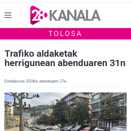
TOLOSA
Trafiko aldaketak
herrigunean abenduaren 31n
Erredakzioa
2024ko abenduaren 27a