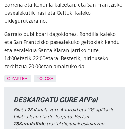
Barrena eta Rondilla kaleetan, eta San Frantzisko
pasealekutik hasi eta Geltoki kaleko
bidegurutzeraino.
Garraio publikoari dagokionez, Rondilla kaleko
eta San Frantzisko pasealekuko geltokiak kendu
eta geralekua Santa Klaran jarriko dute,
14:00etatik 22:00etara. Bestetik, hiribuseko
zerbitzua 20:00etan amaituko da.
GIZARTEA
TOLOSA
DESKARGATU GURE APPa!
Bilatu 28 Kanala zure Android eta iOS aplikazio
bilatzailean eta deskargatu. Bertan
28KanalaKide
txartel digitalak eskaintzen