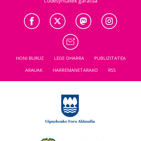
Codesyntaxek garatua
HONI BURUZ
LEGE OHARRA
PUBLIZITATEA
ARAUAK
HARREMANETARAKO
RSS