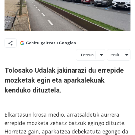
Gehitu gaitzazu Googlen
Entzun
Itzuli
Tolosako Udalak jakinarazi du errepide
mozketak egin eta aparkalekuak
kenduko dituztela.
Elkartasun krosa medio, arratsaldetik aurrera
errepide mozketa zehatz batzuk egingo dituzte.
Horretaz gain, aparkatzea debekatuta egongo da