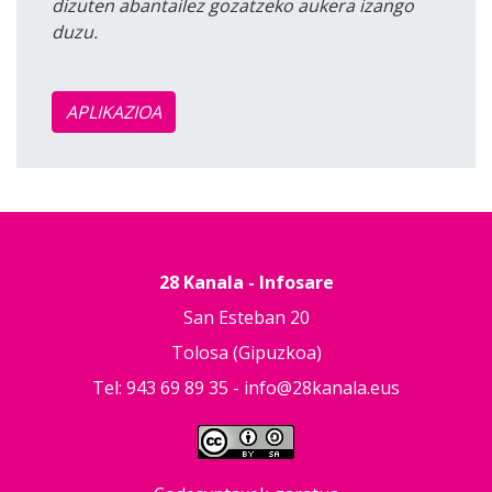
dizuten abantailez gozatzeko aukera izango
duzu.
APLIKAZIOA
28 Kanala - Infosare
San Esteban 20
Tolosa (Gipuzkoa)
Tel: 943 69 89 35 -
info@28kanala.eus