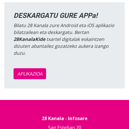
DESKARGATU GURE APPa!
Bilatu 28 Kanala zure Android eta iOS aplikazio
bilatzailean eta deskargatu. Bertan
28KanalaKide
txartel digitalak eskaintzen
dizuten abantailez gozatzeko aukera izango
duzu.
APLIKAZIOA
28 Kanala - Infosare
San Esteban 20