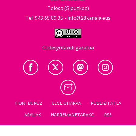
Tolosa (Gipuzkoa)
Tel: 943 69 89 35 -
info@28kanala.eus
Codesyntaxek garatua
HONI BURUZ
LEGE OHARRA
PUBLIZITATEA
ARAUAK
HARREMANETARAKO
RSS