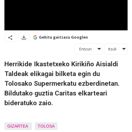
Gehitu gaitzazu Googlen
Entzun
Itzuli
Herrikide Ikastetxeko Kirikiño Aisialdi
Taldeak elikagai bilketa egin du
Tolosako Supermerkatu ezberdinetan.
Bildutako guztia Caritas elkarteari
bideratuko zaio.
GIZARTEA
TOLOSA