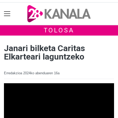
TOLOSA
Janari bilketa Caritas
Elkarteari laguntzeko
Erredakzioa
2024ko abenduaren 16a