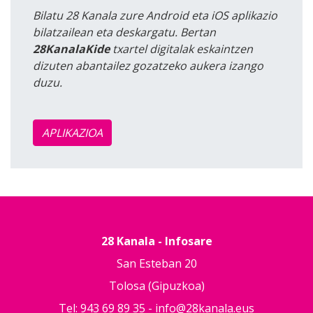
Bilatu 28 Kanala zure Android eta iOS aplikazio
bilatzailean eta deskargatu. Bertan
28KanalaKide
txartel digitalak eskaintzen
dizuten abantailez gozatzeko aukera izango
duzu.
APLIKAZIOA
28 Kanala - Infosare
San Esteban 20
Tolosa (Gipuzkoa)
Tel: 943 69 89 35 -
info@28kanala.eus