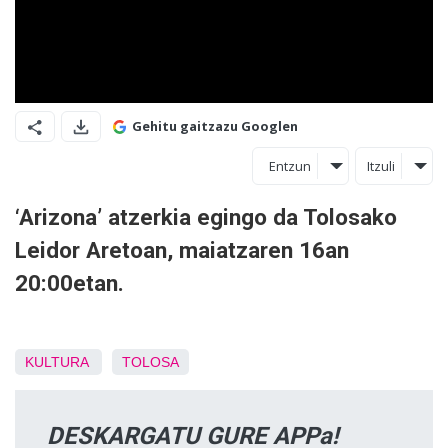
Gehitu gaitzazu Googlen
Entzun
Itzuli
‘Arizona’ atzerkia egingo da Tolosako
Leidor Aretoan, maiatzaren 16an
20:00etan.
KULTURA
TOLOSA
DESKARGATU GURE APPa!