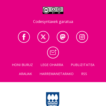
Codesyntaxek garatua
HONI BURUZ
LEGE OHARRA
PUBLIZITATEA
ARAUAK
HARREMANETARAKO
RSS