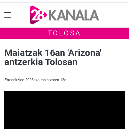
TOLOSA
Maiatzak 16an 'Arizona'
antzerkia Tolosan
Erredakzioa
2025eko maiatzaren 13a