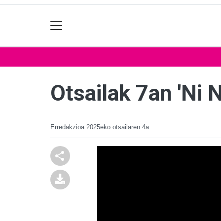
Otsailak 7an 'Ni 
Erredakzioa
2025eko otsailaren 4a