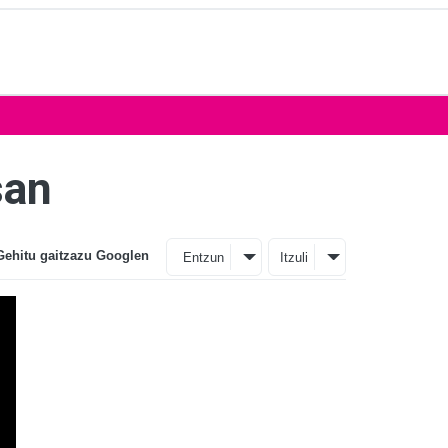
san
Gehitu gaitzazu Googlen
Entzun
Itzuli