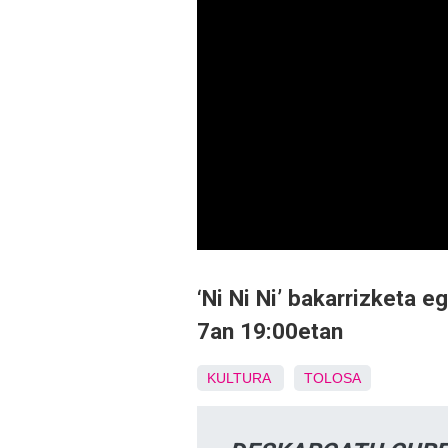
‘Ni Ni Ni’ bakarrizketa 
7an 19:00etan
KULTURA
TOLOSA