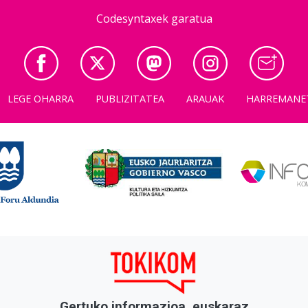
Codesyntaxek garatua
LEGE OHARRA
PUBLIZITATEA
ARAUAK
HARREMANE
Gertuko informazioa, euskaraz