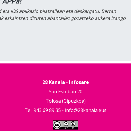
 APPa!
 eta iOS aplikazio bilatzailean eta deskargatu. Bertan
lak eskaintzen dizuten abantailez gozatzeko aukera izango
28 Kanala - Infosare
San Esteban 20
Tolosa (Gipuzkoa)
Tel: 943 69 89 35 -
info@28kanala.eus