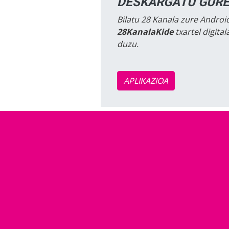
DESKARGATU GURE
Bilatu 28 Kanala zure Android
28KanalaKide
txartel digita
duzu.
APLIKAZIOA