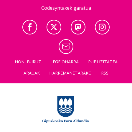
Codesyntaxek garatua
HONI BURUZ
LEGE OHARRA
PUBLIZITATEA
ARAUAK
HARREMANETARAKO
RSS