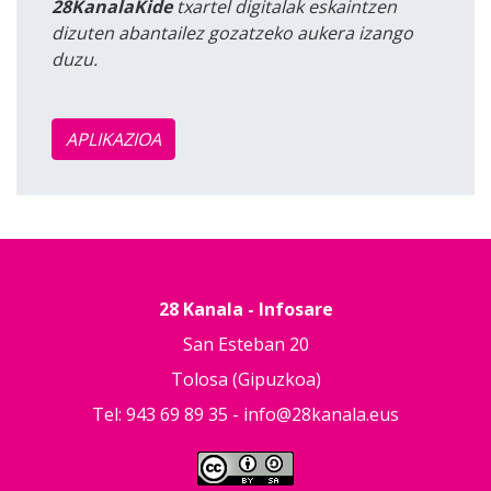
28KanalaKide
txartel digitalak eskaintzen
dizuten abantailez gozatzeko aukera izango
duzu.
APLIKAZIOA
28 Kanala - Infosare
San Esteban 20
Tolosa (Gipuzkoa)
Tel: 943 69 89 35 -
info@28kanala.eus