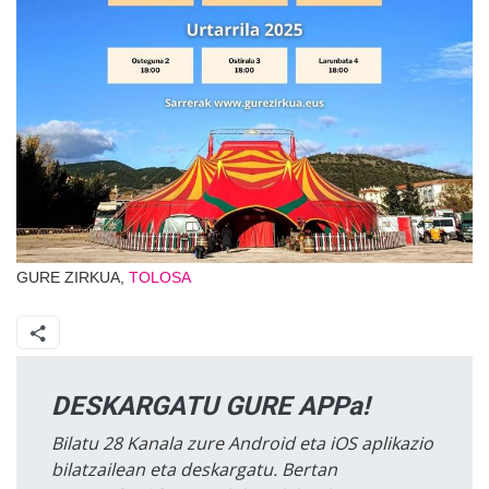
GURE ZIRKUA,
TOLOSA
DESKARGATU GURE APPa!
Bilatu 28 Kanala zure Android eta iOS aplikazio
bilatzailean eta deskargatu. Bertan