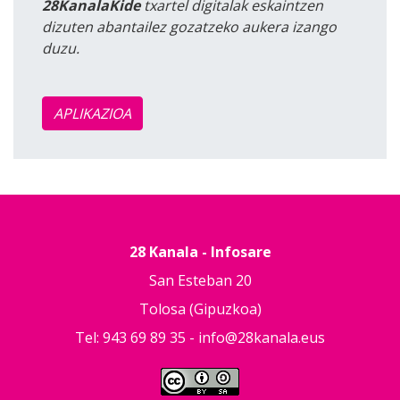
28KanalaKide
txartel digitalak eskaintzen
dizuten abantailez gozatzeko aukera izango
duzu.
APLIKAZIOA
28 Kanala - Infosare
San Esteban 20
Tolosa (Gipuzkoa)
Tel: 943 69 89 35 -
info@28kanala.eus