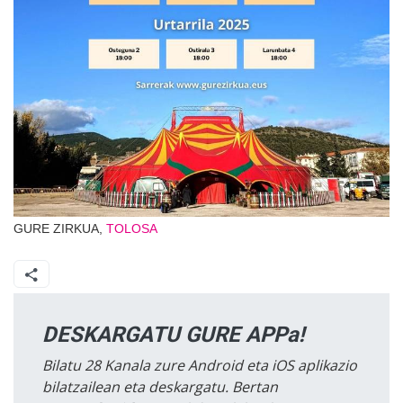
GURE ZIRKUA,
TOLOSA
DESKARGATU GURE APPa!
Bilatu 28 Kanala zure Android eta iOS aplikazio
bilatzailean eta deskargatu. Bertan