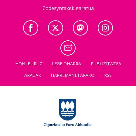
Codesyntaxek garatua
HONI BURUZ
LEGE OHARRA
PUBLIZITATEA
ARAUAK
HARREMANETARAKO
RSS