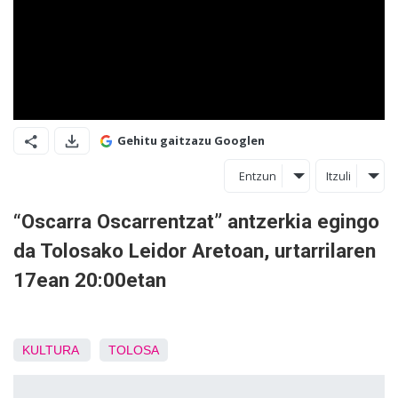
Gehitu gaitzazu Googlen
Entzun
Itzuli
“Oscarra Oscarrentzat” antzerkia egingo
da Tolosako Leidor Aretoan, urtarrilaren
17ean 20:00etan
KULTURA
TOLOSA