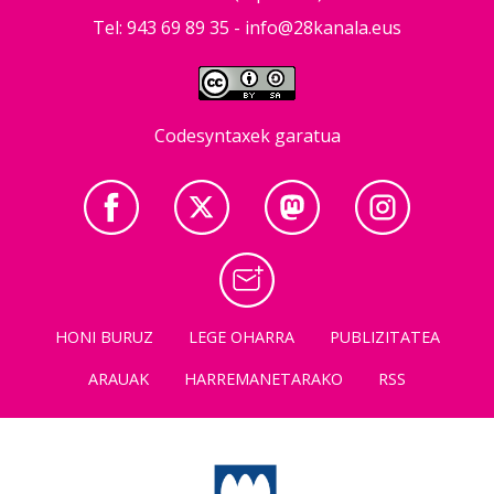
Tel: 943 69 89 35 -
info@28kanala.eus
Codesyntaxek garatua
HONI BURUZ
LEGE OHARRA
PUBLIZITATEA
ARAUAK
HARREMANETARAKO
RSS