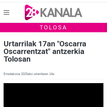
TOLOSA
Urtarrilak 17an "Oscarra
Oscarrentzat" antzerkia
Tolosan
Erredakzioa
2025eko urtarrilaren 14a