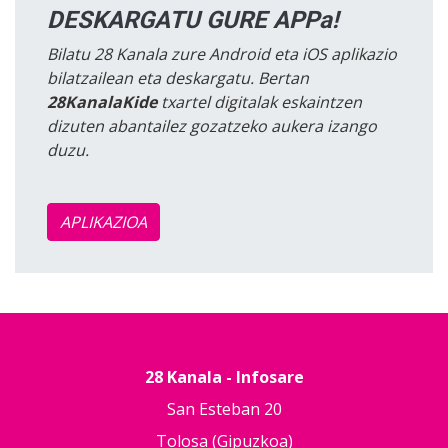
DESKARGATU GURE APPa!
Bilatu 28 Kanala zure Android eta iOS aplikazio
bilatzailean eta deskargatu. Bertan
28KanalaKide
txartel digitalak eskaintzen
dizuten abantailez gozatzeko aukera izango
duzu.
APLIKAZIOA
28 Kanala - Infosare
San Esteban 20
Tolosa (Gipuzkoa)