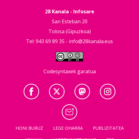
28 Kanala - Infosare
San Esteban 20
Tolosa (Gipuzkoa)
Tel: 943 69 89 35 -
info@28kanala.eus
Codesyntaxek garatua
HONI BURUZ
LEGE OHARRA
PUBLIZITATEA