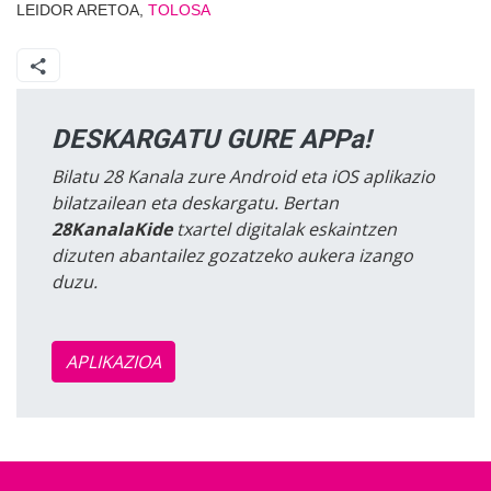
LEIDOR ARETOA,
TOLOSA
DESKARGATU GURE APPa!
Bilatu 28 Kanala zure Android eta iOS aplikazio
bilatzailean eta deskargatu. Bertan
28KanalaKide
txartel digitalak eskaintzen
dizuten abantailez gozatzeko aukera izango
duzu.
APLIKAZIOA