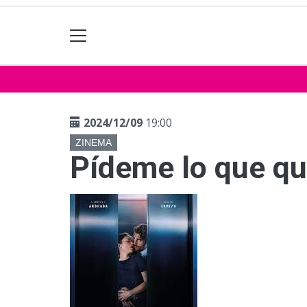
2024/12/09
19:00
ZINEMA
Pídeme lo que qu