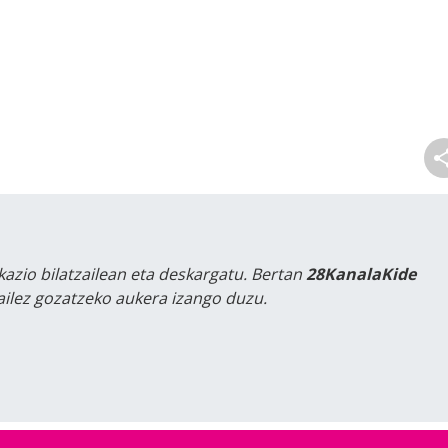
kazio bilatzailean eta deskargatu. Bertan
28KanalaKide
tailez gozatzeko aukera izango duzu.