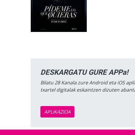
DESKARGATU GURE APPa!
Bilatu 28 Kanala zure Android eta iOS apli
txartel digitalak eskaintzen dizuten aban
APLIKAZIOA