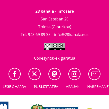
28 Kanala - Infosare
San Esteban 20
Tolosa (Gipuzkoa)
Tel: 943 69 89 35 -
info@28kanala.eus
Codesyntaxek garatua
LEGE OHARRA
PUBLIZITATEA
ARAUAK
HARREMANE