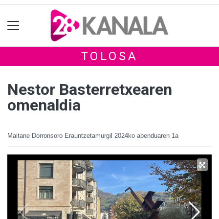
TOLOSA
Nestor Basterretxearen
omenaldia
Maitane Dorronsoro Erauntzetamurgil
2024ko abenduaren 1a