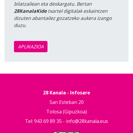
bilatzailean eta deskargatu. Bertan
28KanalaKide
txartel digitalak eskaintzen
dizuten abantailez gozatzeko aukera izango
duzu.
APLIKAZIOA
28 Kanala - Infosare
San Esteban 20
Tolosa (Gipuzkoa)
Tel: 943 69 89 35 -
info@28kanala.eus