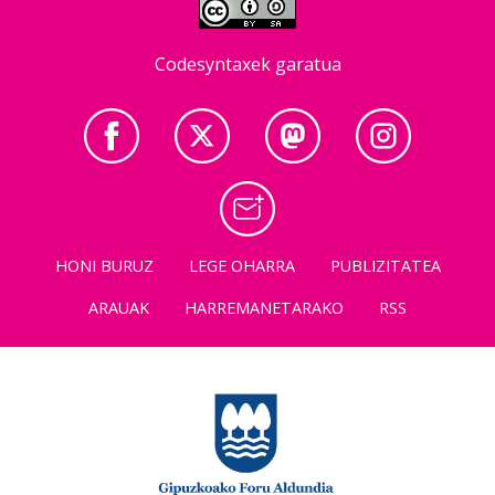
Codesyntaxek garatua
HONI BURUZ
LEGE OHARRA
PUBLIZITATEA
ARAUAK
HARREMANETARAKO
RSS