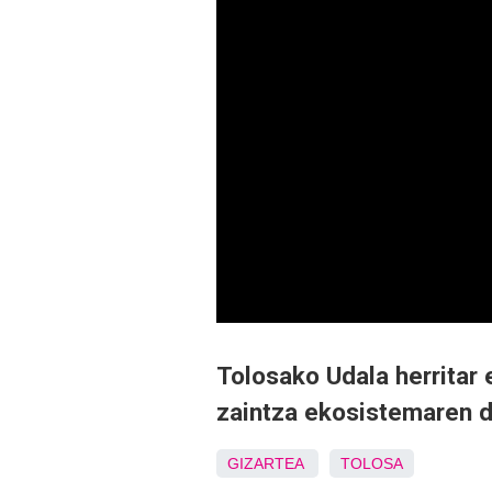
Tolosako Udala herritar 
zaintza ekosistemaren d
GIZARTEA
TOLOSA