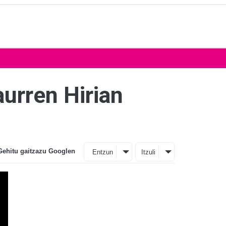
urren Hirian
Gehitu gaitzazu Googlen
Entzun
Itzuli