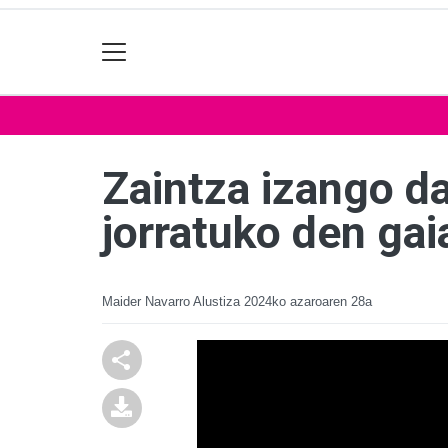
Zaintza izango da
jorratuko den gai
Maider Navarro Alustiza
2024ko azaroaren 28a