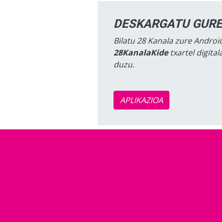
DESKARGATU GURE
Bilatu 28 Kanala zure Android
28KanalaKide
txartel digita
duzu.
APLIKAZIOA