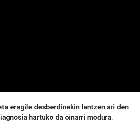
eta eragile desberdinekin lantzen ari den
iagnosia hartuko da oinarri modura.