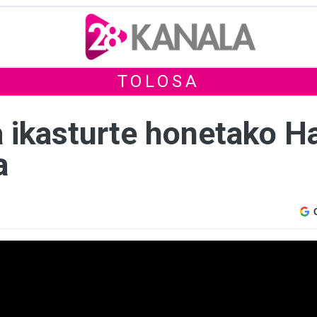
TOLOSA
 ikasturte honetako Ha
a