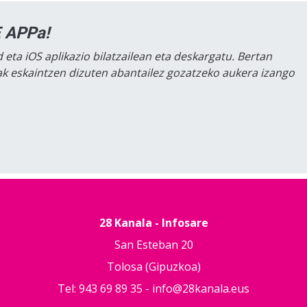
 APPa!
 eta iOS aplikazio bilatzailean eta deskargatu. Bertan
lak eskaintzen dizuten abantailez gozatzeko aukera izango
28 Kanala - Infosare
San Esteban 20
Tolosa (Gipuzkoa)
Tel: 943 69 89 35 -
info@28kanala.eus