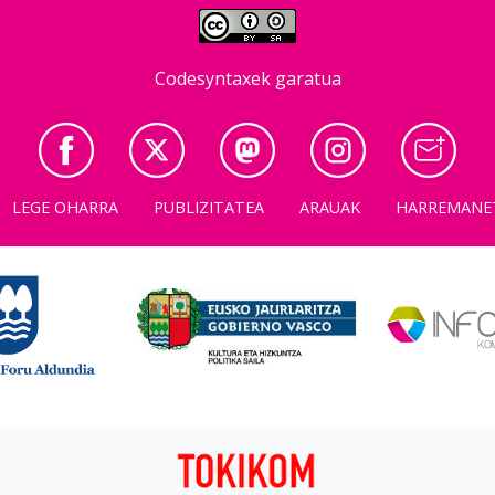
Codesyntaxek garatua
LEGE OHARRA
PUBLIZITATEA
ARAUAK
HARREMANE