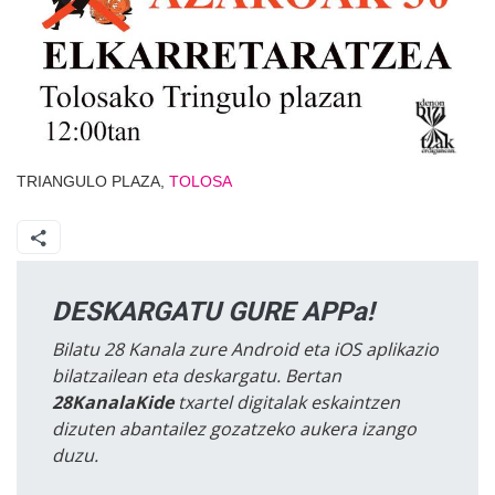
TRIANGULO PLAZA,
TOLOSA
DESKARGATU GURE APPa!
Bilatu 28 Kanala zure Android eta iOS aplikazio
bilatzailean eta deskargatu. Bertan
28KanalaKide
txartel digitalak eskaintzen
dizuten abantailez gozatzeko aukera izango
duzu.