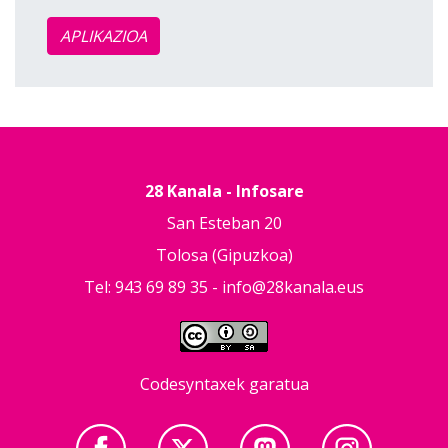
APLIKAZIOA
28 Kanala - Infosare
San Esteban 20
Tolosa (Gipuzkoa)
Tel: 943 69 89 35 -
info@28kanala.eus
Codesyntaxek garatua