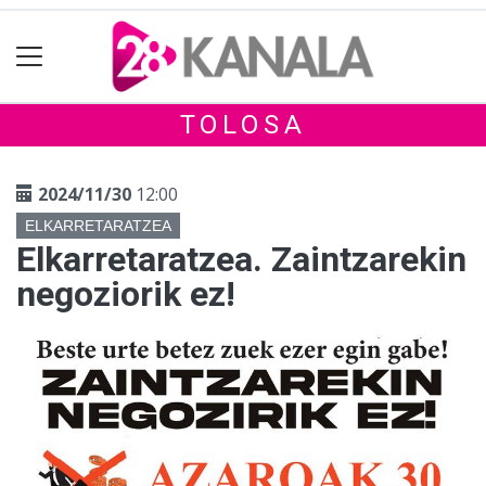
TOLOSA
2024/11/30
12:00
ELKARRETARATZEA
Elkarretaratzea. Zaintzarekin
negoziorik ez!