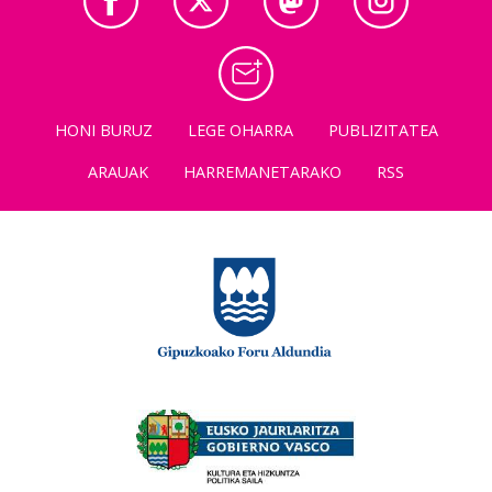
HONI BURUZ
LEGE OHARRA
PUBLIZITATEA
ARAUAK
HARREMANETARAKO
RSS