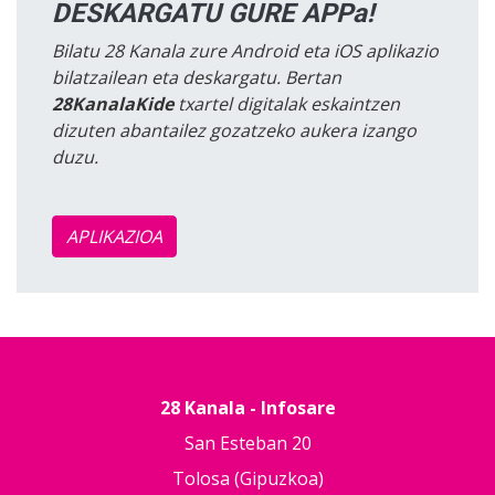
DESKARGATU GURE APPa!
Bilatu 28 Kanala zure Android eta iOS aplikazio
bilatzailean eta deskargatu. Bertan
28KanalaKide
txartel digitalak eskaintzen
dizuten abantailez gozatzeko aukera izango
duzu.
APLIKAZIOA
28 Kanala - Infosare
San Esteban 20
Tolosa (Gipuzkoa)