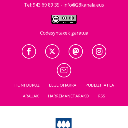
Tel: 943 69 89 35 -
info@28kanala.eus
Codesyntaxek garatua
HONI BURUZ
LEGE OHARRA
PUBLIZITATEA
ARAUAK
HARREMANETARAKO
RSS