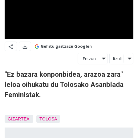
Gehitu gaitzazu Googlen
Entzun
Itzuli
"Ez bazara konponbidea, arazoa zara"
leloa oihukatu du Tolosako Asanblada
Feministak.
GIZARTEA
TOLOSA