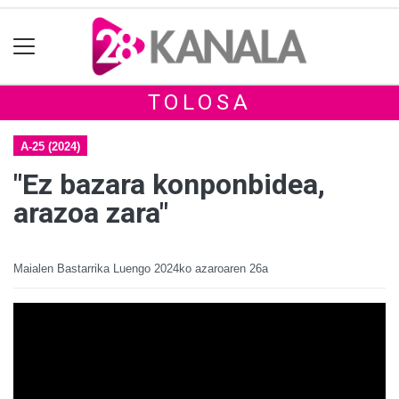
TOLOSA
A-25 (2024)
"Ez bazara konponbidea,
arazoa zara"
Maialen Bastarrika Luengo
2024ko azaroaren 26a