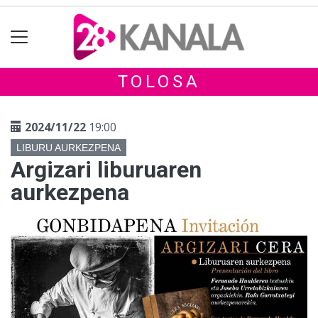
TOLOSA
2024/11/22
19:00
LIBURU AURKEZPENA
Argizari liburuaren
aurkezpena