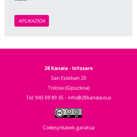
APLIKAZIOA
28 Kanala - Infosare
San Esteban 20
Tolosa (Gipuzkoa)
Tel: 943 69 89 35 -
info@28kanala.eus
Codesyntaxek garatua