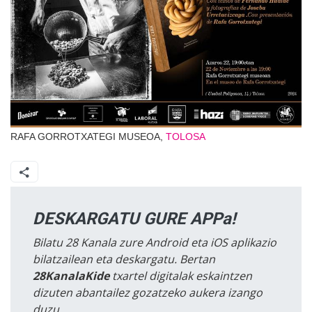
RAFA GORROTXATEGI MUSEOA,
TOLOSA
DESKARGATU GURE APPa!
Bilatu 28 Kanala zure Android eta iOS aplikazio
bilatzailean eta deskargatu. Bertan
28KanalaKide
txartel digitalak eskaintzen
dizuten abantailez gozatzeko aukera izango
duzu.