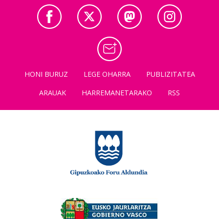
HONI BURUZ
LEGE OHARRA
PUBLIZITATEA
ARAUAK
HARREMANETARAKO
RSS