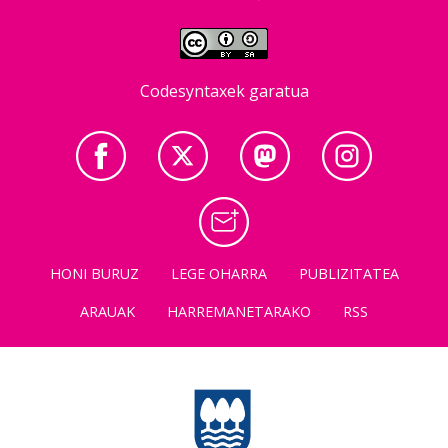
Codesyntaxek garatua
HONI BURUZ
LEGE OHARRA
PUBLIZITATEA
ARAUAK
HARREMANETARAKO
RSS