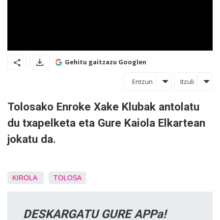
Gehitu gaitzazu Googlen
Entzun
Itzuli
Tolosako Enroke Xake Klubak antolatu
du txapelketa eta Gure Kaiola Elkartean
jokatu da.
KIROLA
TOLOSA
DESKARGATU GURE APPa!