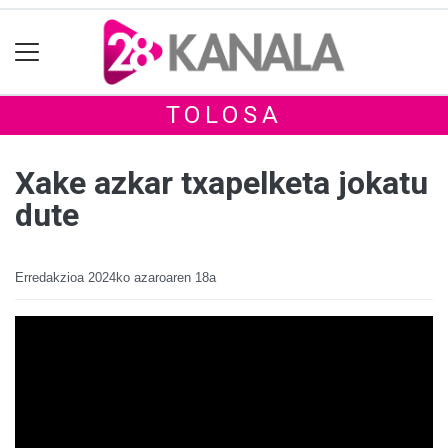
TOLOSA
Xake azkar txapelketa jokatu
dute
Erredakzioa
2024ko azaroaren 18a