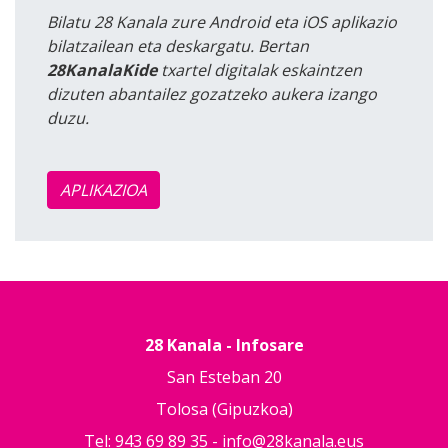
Bilatu 28 Kanala zure Android eta iOS aplikazio
bilatzailean eta deskargatu. Bertan
28KanalaKide
txartel digitalak eskaintzen
dizuten abantailez gozatzeko aukera izango
duzu.
APLIKAZIOA
28 Kanala - Infosare
San Esteban 20
Tolosa (Gipuzkoa)
Tel: 943 69 89 35 -
info@28kanala.eus