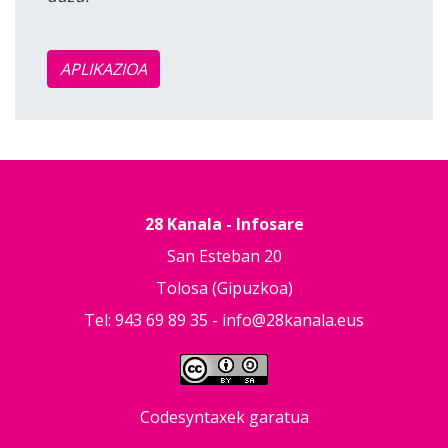
APLIKAZIOA
28 Kanala - Infosare
San Esteban 20
Tolosa (Gipuzkoa)
Tel: 943 69 89 35 -
info@28kanala.eus
Codesyntaxek garatua