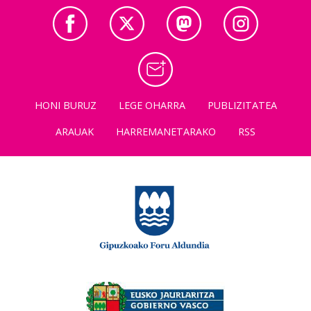
HONI BURUZ
LEGE OHARRA
PUBLIZITATEA
ARAUAK
HARREMANETARAKO
RSS