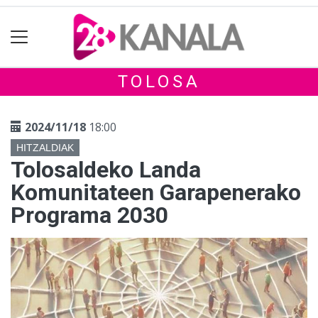
TOLOSA
2024/11/18
18:00
HITZALDIAK
Tolosaldeko Landa
Komunitateen Garapenerako
Programa 2030