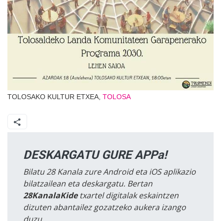
TOLOSAKO KULTUR ETXEA,
TOLOSA
DESKARGATU GURE APPa!
Bilatu 28 Kanala zure Android eta iOS aplikazio
bilatzailean eta deskargatu. Bertan
28KanalaKide
txartel digitalak eskaintzen
dizuten abantailez gozatzeko aukera izango
duzu.