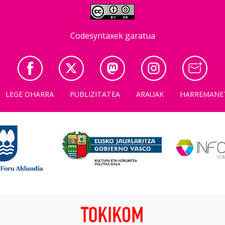
Codesyntaxek garatua
LEGE OHARRA
PUBLIZITATEA
ARAUAK
HARREMANE