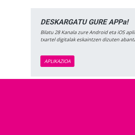
DESKARGATU GURE APPa!
Bilatu 28 Kanala zure Android eta iOS apli
txartel digitalak eskaintzen dizuten aban
APLIKAZIOA