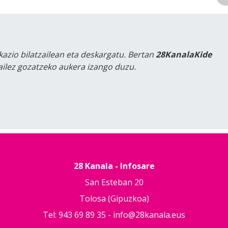
kazio bilatzailean eta deskargatu. Bertan
28KanalaKide
tailez gozatzeko aukera izango duzu.
28 Kanala - Infosare
San Esteban 20
Tolosa (Gipuzkoa)
Tel: 943 69 89 35 -
info@28kanala.eus